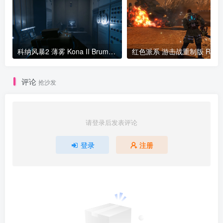
科纳风暴2 薄雾 Kona II Brume v2024.02.23版 官方中文
红色派系 游击战重制版 Red Faction Guerrilla R
评论
抢沙发
请登录后发表评论
登录
注册