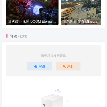
毁灭战士 永恒 DOOM Eternal Deluxe Edition v2024.08.30-v6.66版 集成全DLC 官方中文
我的世界 传奇 Mine
评论
抢沙发
请登录后发表评论
登录
注册