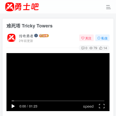
难死塔 Tricky Towers
传奇勇者
关注
私信
2年前更新
0
79
14
speed
0:00
/
01:23