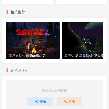
相关推荐
僵尸末世生存 Survival Z
星际边境 星界边缘 屎大棒 
评论
抢沙发
请登录后发表评论
登录
注册