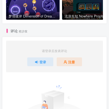
梦境彼岸 Dimension of Dreams 完整版 官方中文
流浪
评论
抢沙发
请登录后发表评论
登录
注册