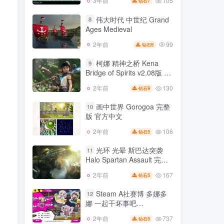
105
3年前
7
钻石
伟大时代 中世纪 Grand
8
Ages Medieval
99
2年前
5
钻石
柯娜 精神之桥 Kena
9
Bridge of Spirits v2.08版 集
成全DLC 官方中文
130
2年前
9
钻石
画中世界 Gorogoa 完整
10
版 官方中文
106
2年前
5
钻石
光环 光晕 斯巴达突袭
11
Halo Spartan Assault 完整
版 汉化中文
167
2年前
5
钻石
Steam A社赛博 多娜多
12
娜 一起干坏事吧
doHnadoHna v1.11版 整合
737
2年前
5
钻石
各类MOD 官方中文