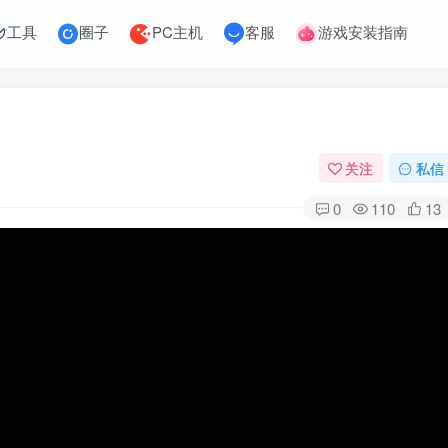
工具
圈子
PC主机
客服
游戏安装指南
关注
私信
0
110
13