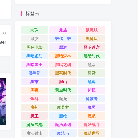
标签云
龙珠
龙族
鼠魔城
篇
鼠疫
鼓槌、鼓
黑魔法
ter
黑色电影
黑洞
黑暗迷宫
黑暗虚幻
黑暗森林
黑暗时代
黑暗国王
黑暗之魂
黑暗
黑手党
黑帮时代
黑帮
黑市
黑山
黑客
黑夜
黄金时代
鲜橙
鱼群
魔龙
魔骸者
魔药
魔界村
魔界
魔王
魔物
魔爪
女巫来了 Witch It v1.4.5.1版 官方中文
致命公司 Lethal Company v67a联机版 v62版 汉化中文
魔法气泡
魔法旅馆
魔法战斗
魔法射击
魔法书
魔法世界