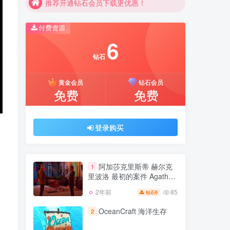
推荐开通钻石会员下载更优惠！
付费资源
6
钻石
黄金会员
钻石会员
免费
免费
登录购买
阿加莎克里斯蒂 赫尔克
1
里波洛 最初的案件 Agatha
Christie Hercule Poirot The
85
2年前
6
钻石
First Cases
OceanCraft 海洋生存
2