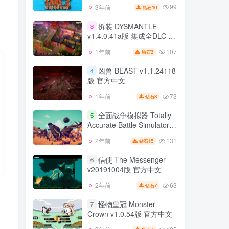
99
3年前
10
钻石
拆装 DYSMANTLE
3
v1.4.0.41a版 集成全DLC 官
方中文
107
1年前
3
钻石
凶兽 BEAST v1.1.24118
4
版 官方中文
73
1年前
8
钻石
全面战争模拟器 Totally
5
Accurate Battle Simulator
v1.1.6b版 集成全DLC 官方
131
2年前
15
钻石
中文
信使 The Messenger
6
v20191004版 官方中文
63
2年前
7
钻石
怪物皇冠 Monster
7
Crown v1.0.54版 官方中文