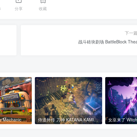
3
分享
收藏
下一
战斗砖块剧场 BattleBlock Thea
废品机械师 Scrap Mechanic Physics and Wedge v0.7.2.775a版 集成全DLC 官方中文
侍道外传 刀神 KATANA KAMI A Way of the Samurai Story