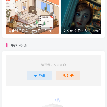
禁止过分投入 Love Too Easily v19版 官方中文
化身侦探 The Shape
评论
抢沙发
请登录后发表评论
登录
注册