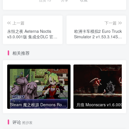
点赞
15
分享
收藏
上一篇
下一篇
永恒之夜 Aeterna Noctis
欧洲卡车模拟2 Euro Truck
v3.0.001版 集成全DLC 官方
Simulator 2 v1.53.3.14S版
中文
集成全DLC 官方中文
相关推荐
Steam 魔之根源 Demons Roots v1.2.1版 官方中文
月痕 Moon
评论
抢沙发