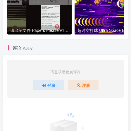
请出示文件 Papers Please v1.4.11.124 S版 官方中文
超时空打球 Ult
评论
抢沙发
请登录后发表评论
登录
注册