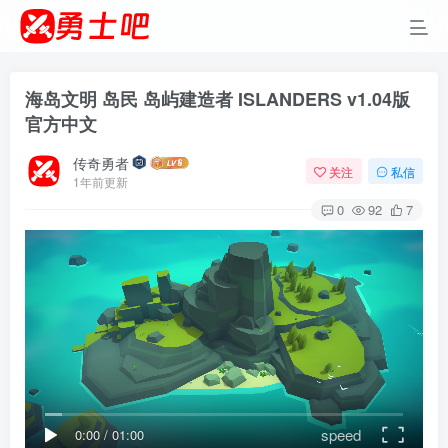
海岛文明 岛民 岛屿建造者 ISLANDERS v1.04版
官方中文
传奇勇者
关注
私信
1年前更新
0
92
7
speed
0:00
/
01:00