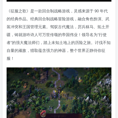
《征服之歌》是一款回合制战略游戏，灵感来源于 90 年代
的经典作品。经典回合制战略冒险游戏，融合角色扮演、武
装冲突和王国管理元素。驾驭古代魔法，厉兵秣马、拓土开
疆，铸就游吟诗人可万世传颂的帝国伟业！领导名为“行使
者”的强大魔法师们，踏上未知土地上的历险之旅。讨伐不知
自量的顽敌，猎取蕴含强力的神器，整个世界正静待你征
服！