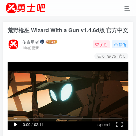
荒野枪巫 Wizard With a Gun v1.4.6d版 官方中文
传奇勇者
关注
私信
1年前更新
0
75
5
speed
0:00
/
02:11