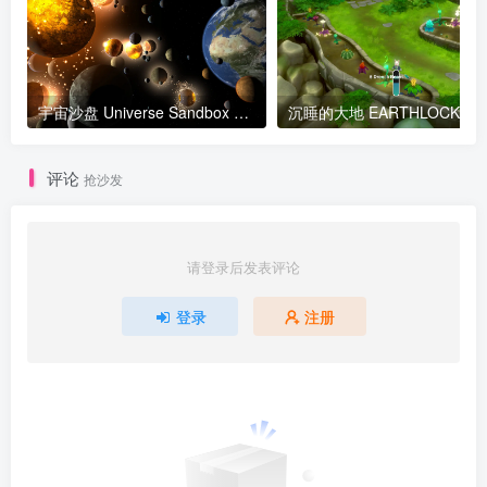
宇宙沙盘 Universe Sandbox v34.1.1版 集成全DLC 官方中文 支持VR
沉睡的大
评论
抢沙发
请登录后发表评论
登录
注册