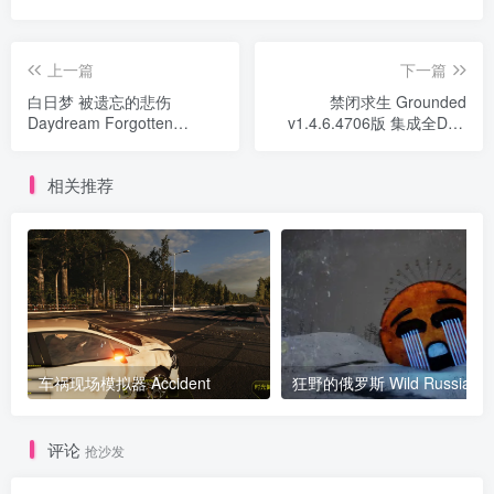
上一篇
下一篇
白日梦 被遗忘的悲伤
禁闭求生 Grounded
Daydream Forgotten
v1.4.6.4706版 集成全DLC
Sorrow v1.6.1版 官方中文
官方中文
相关推荐
车祸现场模拟器 Accident
狂野的俄罗斯 Wild Russia
评论
抢沙发