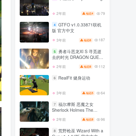
82
2年前
6
钻石
79
2年前
4
钻石
干性溺水 Dry Drowning
3
GTFO v1.0.33871联机
4
版 官方中文
79
2年前
4
钻石
187
3年前
6
钻石
GTFO v1.0.33871联机
4
版 官方中文
勇者斗恶龙XI S 寻觅逝
5
去的时光 DRAGON QUEST
187
3年前
6
钻石
XI S Echoes of an Elusive
112
2年前
6
钻石
勇者斗恶龙XI S 寻觅逝
Age
5
去的时光 DRAGON QUEST
RealFit 健身运动
6
XI S Echoes of an Elusive
112
2年前
6
钻石
Age
64
3年前
5
钻石
RealFit 健身运动
6
福尔摩斯 恶魔之女
7
Sherlock Holmes The
64
3年前
5
钻石
Devil’s Daughter Build1421
96
2年前
8
钻石
福尔摩斯 恶魔之女
官方中文
7
Sherlock Holmes The
荒野枪巫 Wizard With a
8
Devil’s Daughter Build1421