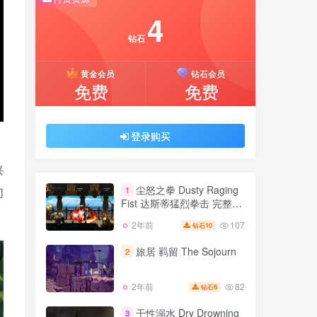
推荐开通钻石会员下载更优惠！
4
付费资源
钻石
4
黄金会员
钻石会员
钻石
免费
免费
黄金会员
钻石会员
免费
免费
登录购买
兴
登录购买
尘怒之拳 Dusty Raging
1
们
Fist 达斯蒂猛烈拳击 完整版
单机 同屏联机 官方中文
107
2年前
10
钻石
尘怒之拳 Dusty Raging
1
Fist 达斯蒂猛烈拳击 完整版
旅居 羁留 The Sojourn
2
单机 同屏联机 官方中文
107
2年前
10
钻石
82
2年前
6
钻石
旅居 羁留 The Sojourn
2
干性溺水 Dry Drowning
3