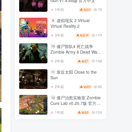
Gun v1.4.6d版 官方中文
96
2年前
8
钻石
官方中文
76
1年前
4
钻石
荒野枪巫 Wizard With a
8
Gun v1.4.6d版 官方中文
虚拟现实 2 Virtual
9
Virtual Reality 2
76
1年前
4
钻石
119
3年前
10
钻石
虚拟现实 2 Virtual
9
Virtual Reality 2
僵尸部队4 死亡战争
10
Zombie Army 4 Dead War
119
3年前
10
钻石
v2.02版 集成全DLC 官方中
158
2年前
7
钻石
僵尸部队4 死亡战争
文
10
Zombie Army 4 Dead War
靠近太阳 Close to the
11
v2.02版 集成全DLC 官方中
Sun
158
2年前
7
钻石
文
90
2年前
5
钻石
靠近太阳 Close to the
11
Sun
僵尸治愈实验室 Zombie
12
Cure Lab v0.20.7版 官方中
90
2年前
5
钻石
文
124
1年前
5
钻石
僵尸治愈实验室 Zombie
12
Cure Lab v0.20.7版 官方中
文
124
1年前
5
钻石