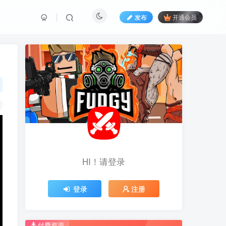
发布
开通会员
HI！请登录
HI！请登录
登录
登录
注册
注册
推荐开通钻石会员下载更优惠！
推荐开通钻石会员下载更优惠！
付费资源