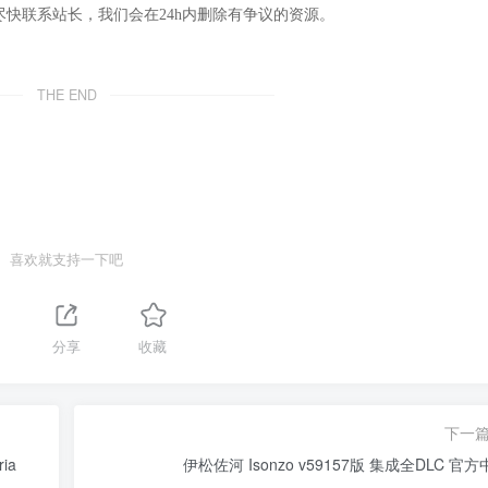
尽快联系站长，我们会在24h内删除有争议的资源。
THE END
喜欢就支持一下吧
1
分享
收藏
下一
ia
伊松佐河 Isonzo v59157版 集成全DLC 官