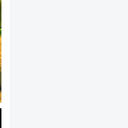
标签云
龙珠
龙族
鼠魔城
鼠疫
鼓槌、鼓
黑魔法
黑色电影
黑洞
黑暗迷宫
黑暗虚幻
黑暗森林
黑暗时代
黑暗国王
黑暗之魂
黑暗
黑手党
黑帮时代
黑帮
黑市
黑山
黑客
黑夜
黄金时代
鲜橙
鱼群
魔龙
魔骸者
魔药
魔界村
魔界
魔王
魔物
魔爪
魔法气泡
魔法旅馆
魔法战斗
魔法射击
魔法书
魔法世界