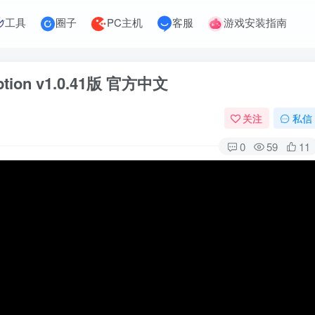
工具
圈子
PC主机
客服
游戏安装指南
ption v1.0.41版 官方中文
关注
私信
0
59
11