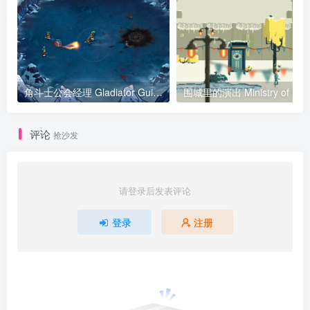
角斗士公会经理 Gladiator Guild Manager
围城里的演出 M
评论
抢沙发
请登录后发表评论
登录
注册