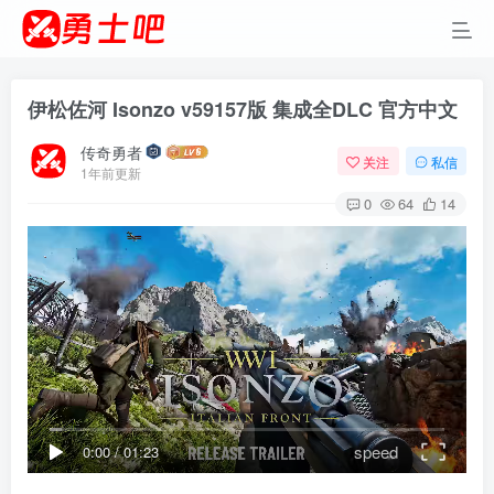
伊松佐河 Isonzo v59157版 集成全DLC 官方中文
传奇勇者
关注
私信
1年前更新
0
64
14
speed
0:00
/
01:23