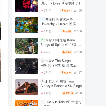
集成全DLC 官方中文
Gloomy Eyes 动漫电影 VR
70
2年前
10
钻石
105
3年前
10
钻石
咕噜米的眼睛 VR电影
3
Gloomy Eyes 动漫电影 VR
帝王牌局 古国纷争
4
Hexarchy v1.0.828版 官方
105
3年前
10
钻石
中文
106
2年前
7
钻石
帝王牌局 古国纷争
4
Hexarchy v1.0.828版 官方
柯娜 精神之桥 Kena
5
中文
Bridge of Spirits v2.08版 集
106
2年前
7
钻石
成全DLC 官方中文
130
2年前
9
钻石
柯娜 精神之桥 Kena
5
Bridge of Spirits v2.08版 集
迸发2 The Surge 2
6
成全DLC 官方中文
v40405.27031版 集成全
130
2年前
9
钻石
DLC 官方中文 迸发1
147
2年前
24
钻石
迸发2 The Surge 2
v55623.31255版 集成全
6
v40405.27031版 集成全
DLC 官方中文
彩虹六号 围攻 Tom
7
DLC 官方中文 迸发1
Clancy’s Rainbow Six Siege
147
2年前
24
钻石
v55623.31255版 集成全
DLC 官方中文
60
2年前
15
钻石
彩虹六号 围攻 Tom
7
Clancy’s Rainbow Six Siege
Lucky is Tale VR 幸运的
8