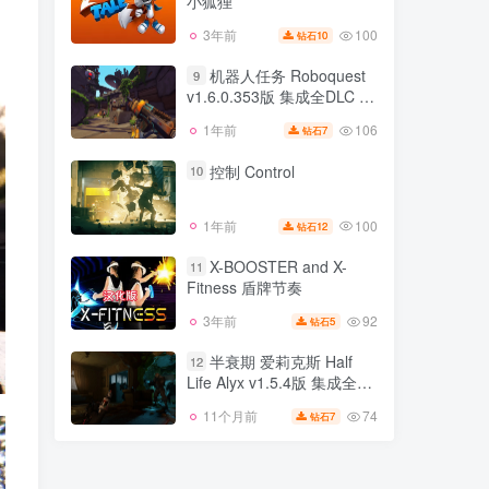
小狐狸
60
2年前
15
钻石
100
3年前
10
钻石
Lucky is Tale VR 幸运的
8
小狐狸
机器人任务 Roboquest
9
v1.6.0.353版 集成全DLC 官
100
3年前
10
钻石
方中文
106
1年前
7
钻石
机器人任务 Roboquest
9
v1.6.0.353版 集成全DLC 官
控制 Control
10
方中文
106
1年前
7
钻石
100
1年前
12
钻石
控制 Control
10
X-BOOSTER and X-
11
Fitness 盾牌节奏
100
1年前
12
钻石
92
3年前
5
钻石
X-BOOSTER and X-
11
Fitness 盾牌节奏
半衰期 爱莉克斯 Half
12
Life Alyx v1.5.4版 集成全
92
3年前
5
钻石
DLC 官方中文
74
11个月前
7
钻石
半衰期 爱莉克斯 Half
12
Life Alyx v1.5.4版 集成全
DLC 官方中文
74
11个月前
7
钻石