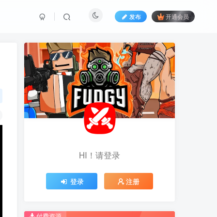
发布
开通会员
HI！请登录
HI！请登录
登录
登录
注册
注册
推荐开通钻石会员下载更优惠！
推荐开通钻石会员下载更优惠！
付费资源