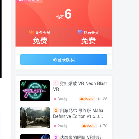
推荐开通钻石会员下载更优惠！
6
付费资源
钻石
6
黄金会员
钻石会员
钻石
免费
免费
黄金会员
钻石会员
免费
免费
登录购买
登录购买
霓虹爆破 VR Neon Blast
1
VR
128
3年前
10
钻石
霓虹爆破 VR Neon Blast
1
VR
四海兄弟 最终版 Mafia
2
Definitive Edition v1.5.3版
128
3年前
10
钻石
集成全DLC 官方中文
70
2年前
10
钻石
四海兄弟 最终版 Mafia
2
Definitive Edition v1.5.3版
咕噜米的眼睛 VR电影
3