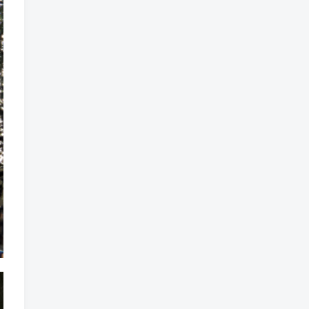
标签云
龙珠
龙族
鼠魔城
鼠疫
鼓槌、鼓
黑魔法
黑色电影
黑洞
黑暗迷宫
黑暗虚幻
黑暗森林
黑暗时代
黑暗国王
黑暗之魂
黑暗
黑手党
黑帮时代
黑帮
黑市
黑山
黑客
黑夜
黄金时代
鲜橙
鱼群
魔龙
魔骸者
魔药
魔界村
魔界
魔王
魔物
魔爪
魔法气泡
魔法旅馆
魔法战斗
魔法射击
魔法书
魔法世界