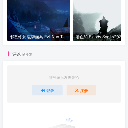
邪恶修女 破碎面具 Evil Nun The Broken Mask v1.671版 集成全DLC 官方中文
嗜血印 Bloody Sp
评论
抢沙发
请登录后发表评论
登录
注册