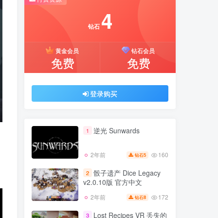
推荐开通钻石会员下载更优惠！
4
付费资源
钻石
4
黄金会员
钻石会员
钻石
免费
免费
黄金会员
钻石会员
免费
免费
登录购买
登录购买
逆光 Sunwards
1
160
2年前
5
钻石
逆光 Sunwards
1
骰子遗产 Dice Legacy
2
v2.0.10版 官方中文
160
2年前
5
钻石
172
2年前
8
钻石
骰子遗产 Dice Legacy
2
v2.0.10版 官方中文
Lost Recipes VR 丢失的
3