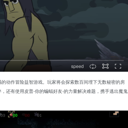
speed
感的动作冒险益智游戏。玩家将会探索数百间埋下无数秘密的房
，还有使用皮普-你的蝙蝠好友-的力量解决难题，携手逃出魔鬼