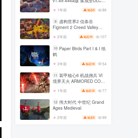
v1.49.446a版 集成全DLC
95
2年前
8
钻石
官方中文
86
1年前
5
钻石
基建空间 InfraSpace
8
v1.49.446a版 集成全DLC
虚构世界2 信条谷
9
官方中文
Figment 2 Creed Valley
86
1年前
5
钻石
v1.0.13版 官方中文
107
2年前
10
钻石
虚构世界2 信条谷
9
Figment 2 Creed Valley
Paper Birds Part I & I 纸
10
v1.0.13版 官方中文
鹤
107
2年前
10
钻石
54
3年前
10
钻石
Paper Birds Part I & I 纸
10
鹤
装甲核心6 机战佣兵 VI
11
境界天火 ARMORED CORE
54
3年前
10
钻石
VI FIRES OF RUBICON
77
1年前
12
钻石
装甲核心6 机战佣兵 VI
v1.09.1版 集成全DLC 官方
11
境界天火 ARMORED CORE
中文
伟大时代 中世纪 Grand
12
VI FIRES OF RUBICON
Ages Medieval
77
1年前
12
钻石
v1.09.1版 集成全DLC 官方
中文
99
2年前
5
钻石
伟大时代 中世纪 Grand
12
Ages Medieval
99
2年前
5
钻石