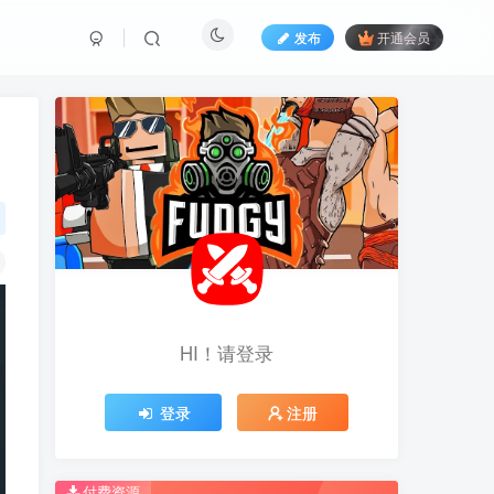
发布
开通会员
HI！请登录
HI！请登录
登录
登录
注册
注册
推荐开通钻石会员下载更优惠！
推荐开通钻石会员下载更优惠！
付费资源