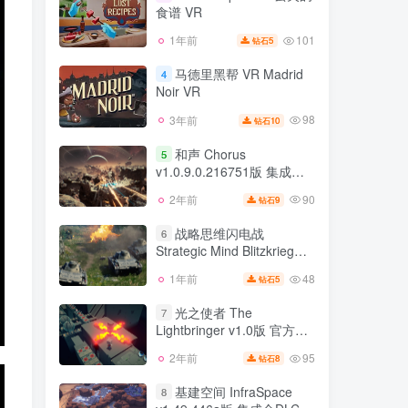
食谱 VR
172
2年前
8
钻石
101
1年前
5
钻石
Lost Recipes VR 丢失的
3
食谱 VR
马德里黑帮 VR Madrid
4
Noir VR
101
1年前
5
钻石
98
3年前
10
钻石
马德里黑帮 VR Madrid
4
Noir VR
和声 Chorus
5
v1.0.9.0.216751版 集成全
98
3年前
10
钻石
DLC 官方中文
90
2年前
9
钻石
和声 Chorus
5
v1.0.9.0.216751版 集成全
战略思维闪电战
6
DLC 官方中文
Strategic Mind Blitzkrieg
90
2年前
9
钻石
v2.00版 官方中文
48
1年前
5
钻石
战略思维闪电战
6
Strategic Mind Blitzkrieg
光之使者 The
7
v2.00版 官方中文
Lightbringer v1.0版 官方中
48
1年前
5
钻石
文
95
2年前
8
钻石
光之使者 The
7
Lightbringer v1.0版 官方中
基建空间 InfraSpace
8
文