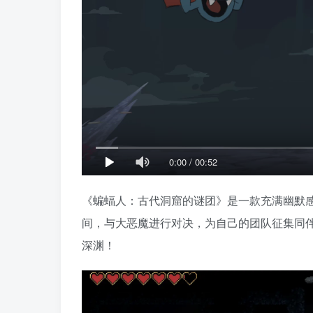
0:00
/
00:52
《蝙蝠人：古代洞窟的谜团》是一款充满幽默
间，与大恶魔进行对决，为自己的团队征集同伴
深渊！