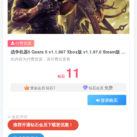
付费资源
战争机器5 Gears 5 v1.1.967 Xbox版 v1.1.97.0 Steam版 集成全DLC 中文配音|官方中文
此内容为付费资源，请付费后查看
11
钻石
1
免费
黄金会员
钻石
钻石会员
登录购买
©
版权声明
推荐开通钻石会员下载更优惠！