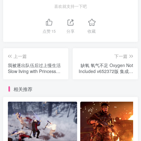
喜欢就支持一下吧
点赞
15
分享
收藏
上一篇
下一篇
我被逐出队伍后过上慢生活
缺氧 氧气不足 Oxygen Not
Slow living with Princess
Included v652372版 集成全
v1.0.5 全新正式版 官方中文
DLC 官方中文
相关推荐