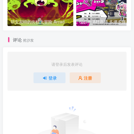
胡安尼特的街机大冒险 Arcade Mayhem Juanito v2.24版 官方中文
Steam A社赛博 多娜多娜 一起干坏事吧 doHnadoHna 
评论
抢沙发
请登录后发表评论
登录
注册