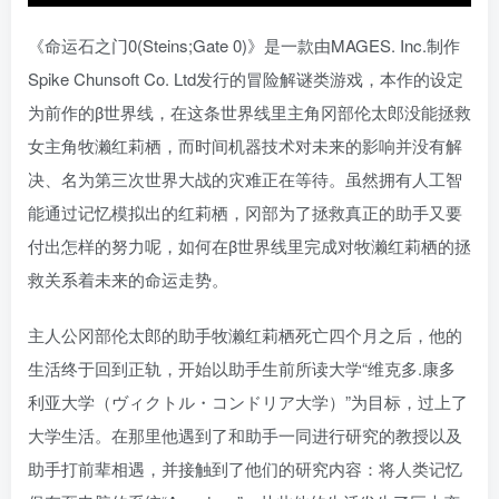
《命运石之门0(Steins;Gate 0)》是一款由MAGES. Inc.制作
Spike Chunsoft Co. Ltd发行的冒险解谜类游戏，本作的设定
为前作的β世界线，在这条世界线里主角冈部伦太郎没能拯救
女主角牧濑红莉栖，而时间机器技术对未来的影响并没有解
决、名为第三次世界大战的灾难正在等待。虽然拥有人工智
能通过记忆模拟出的红莉栖，冈部为了拯救真正的助手又要
付出怎样的努力呢，如何在β世界线里完成对牧濑红莉栖的拯
救关系着未来的命运走势。
主人公冈部伦太郎的助手牧濑红莉栖死亡四个月之后，他的
生活终于回到正轨，开始以助手生前所读大学“维克多.康多
利亚大学（ヴィクトル・コンドリア大学）”为目标，过上了
大学生活。在那里他遇到了和助手一同进行研究的教授以及
助手打前辈相遇，并接触到了他们的研究内容：将人类记忆