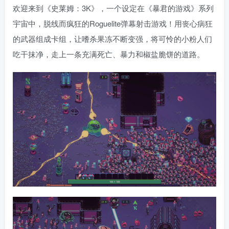
欢迎来到《史莱姆：3K》，一个设定在《暴君的游戏》系列
宇宙中，脱线而疯狂的Roguelite弹幕射击游戏！用丧心病狂
的武器组成卡组，让嗜杀果冻不断变强，将可怜的小粉人们
吃干抹净，走上一条充满死亡、暴力和椒盐脆饼的道路。