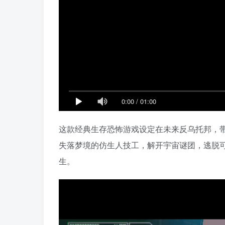
0:00
/
01:00
这款经典生存恐怖游戏设定在未来反乌托邦，
失落梦境的仿生人技工，解开宇宙谜团，逃脱
生。