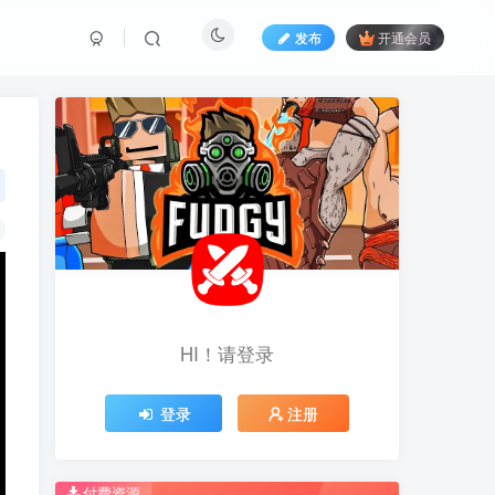
发布
开通会员
HI！请登录
HI！请登录
登录
登录
注册
注册
推荐开通钻石会员下载更优惠！
推荐开通钻石会员下载更优惠！
付费资源