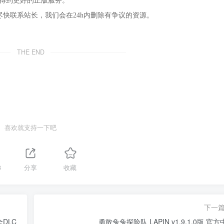
，得到更好的正版服务。
尽快联系站长，我们会在24h内删除有争议的资源。
THE END
喜欢就支持一下吧
3
分享
收藏
下一
全DLC
勇敢兔兔探险队 LAPIN v1.9.1.0版 官