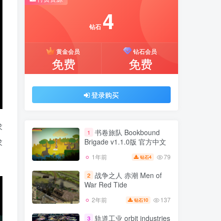
推荐开通钻石会员下载更优惠！
4
付费资源
钻石
4
黄金会员
钻石会员
钻石
免费
免费
黄金会员
钻石会员
免费
免费
登录购买
登录购买
求
书卷旅队 Bookbound
1
Brigade v1.1.0版 官方中文
求
79
1年前
4
钻石
书卷旅队 Bookbound
1
Brigade v1.1.0版 官方中文
战争之人 赤潮 Men of
2
War Red Tide
79
1年前
4
钻石
137
2年前
10
钻石
战争之人 赤潮 Men of
2
War Red Tide
轨道工业 orbit industries
3