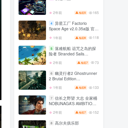
137
2年前
10
钻石
165
2年前
5
钻石
轨道工业 orbit industries
3
异星工厂 Factorio
4
Space Age v2.0.35a版 官方
165
2年前
5
钻石
中文
118
1年前
6
钻石
异星工厂 Factorio
4
Space Age v2.0.35a版 官方
落难航船 诅咒之岛的探
5
中文
险者 Stranded Sails
118
1年前
6
钻石
Explorers of the Cursed
73
2年前
7
钻石
落难航船 诅咒之岛的探
Islands
5
险者 Stranded Sails
幽灵行者2 Ghostrunner
6
Explorers of the Cursed
2 Brutal Edition
73
2年前
7
钻石
Islands
v0.42294.589版 集成全DLC
133
1年前
6
钻石
幽灵行者2 Ghostrunner
官方中文
6
2 Brutal Edition
信长之野望 大志 全家桶
7
v0.42294.589版 集成全DLC
NOBUNAGA’S AMBITION
133
1年前
6
钻石
官方中文
Taishi
152
2年前
7
钻石
信长之野望 大志 全家桶
7
NOBUNAGA’S AMBITION
高尔夫俱乐部
8
Taishi