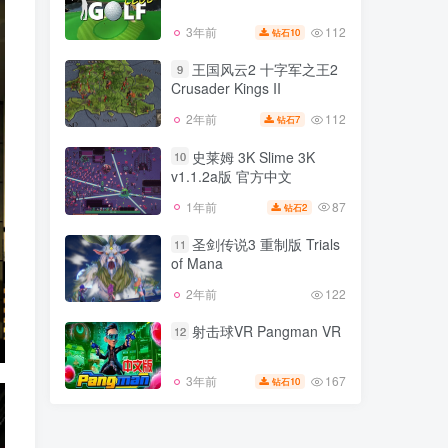
152
2年前
7
钻石
112
3年前
10
钻石
高尔夫俱乐部
8
王国风云2 十字军之王2
9
Crusader Kings II
112
3年前
10
钻石
112
2年前
7
钻石
王国风云2 十字军之王2
9
Crusader Kings II
史莱姆 3K Slime 3K
10
v1.1.2a版 官方中文
112
2年前
7
钻石
87
1年前
2
钻石
史莱姆 3K Slime 3K
10
v1.1.2a版 官方中文
圣剑传说3 重制版 Trials
11
of Mana
87
1年前
2
钻石
2年前
122
圣剑传说3 重制版 Trials
11
of Mana
射击球VR Pangman VR
12
2年前
122
167
3年前
10
钻石
射击球VR Pangman VR
12
167
3年前
10
钻石