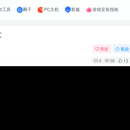
工具
圈子
PC主机
客服
游戏安装指南
文
关注
私信
0
58
13