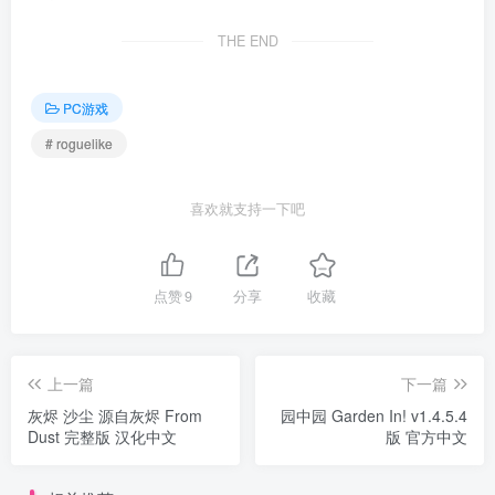
THE END
PC游戏
# roguelike
喜欢就支持一下吧
点赞
9
分享
收藏
上一篇
下一篇
灰烬 沙尘 源自灰烬 From
园中园 Garden In! v1.4.5.4
Dust 完整版 汉化中文
版 官方中文