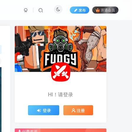
发布
开通会员
HI！请登录
HI！请登录
登录
登录
注册
注册
推荐开通钻石会员下载更优惠！
推荐开通钻石会员下载更优惠！
付费资源