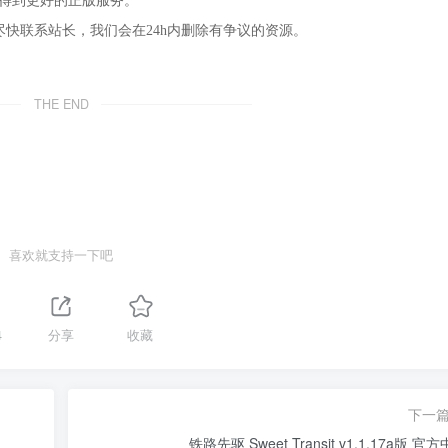
，得到更好的正版服务。
尽快联系站长，我们会在24h内删除有争议的资源。
THE END
喜欢就支持一下吧
4
分享
收藏
下一
铁路先驱 Sweet Transit v1.1.17a版 官