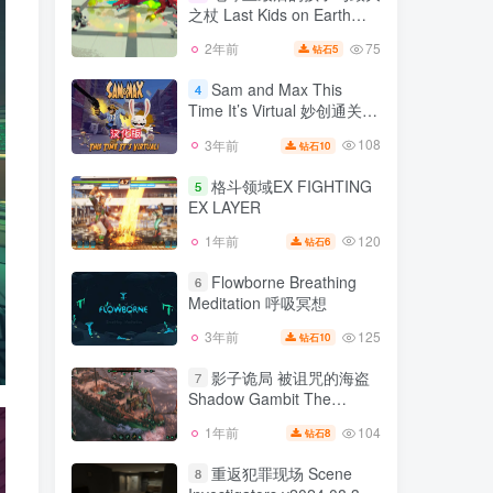
之杖 Last Kids on Earth
81
3年前
10
钻石
and the Staff of Doom
75
2年前
5
钻石
地球上最后的孩子与毁灭
3
之杖 Last Kids on Earth
Sam and Max This
4
and the Staff of Doom
Time It’s Virtual 妙创通关
75
2年前
5
钻石
虚拟警探
108
3年前
10
钻石
Sam and Max This
4
Time It’s Virtual 妙创通关
格斗领域EX FIGHTING
5
虚拟警探
EX LAYER
108
3年前
10
钻石
120
1年前
6
钻石
格斗领域EX FIGHTING
5
EX LAYER
Flowborne Breathing
6
Meditation 呼吸冥想
120
1年前
6
钻石
125
3年前
10
钻石
Flowborne Breathing
6
Meditation 呼吸冥想
影子诡局 被诅咒的海盗
7
Shadow Gambit The
125
3年前
10
钻石
Cursed Crew v1.2.133版 官
104
1年前
8
钻石
影子诡局 被诅咒的海盗
方中文
7
Shadow Gambit The
重返犯罪现场 Scene
8
Cursed Crew v1.2.133版 官