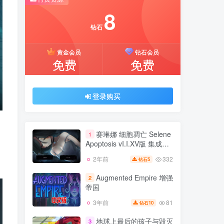
推荐开通钻石会员下载更优惠！
8
付费资源
钻石
8
黄金会员
钻石会员
钻石
免费
免费
黄金会员
钻石会员
免费
免费
登录购买
登录购买
赛琳娜 细胞凋亡 Selene
1
Apoptosis vI.I.XV版 集成全
DLC 官方中文
332
2年前
5
钻石
赛琳娜 细胞凋亡 Selene
1
Apoptosis vI.I.XV版 集成全
Augmented Empire 增强
2
DLC 官方中文
帝国
332
2年前
5
钻石
81
3年前
10
钻石
Augmented Empire 增强
2
帝国
地球上最后的孩子与毁灭
3