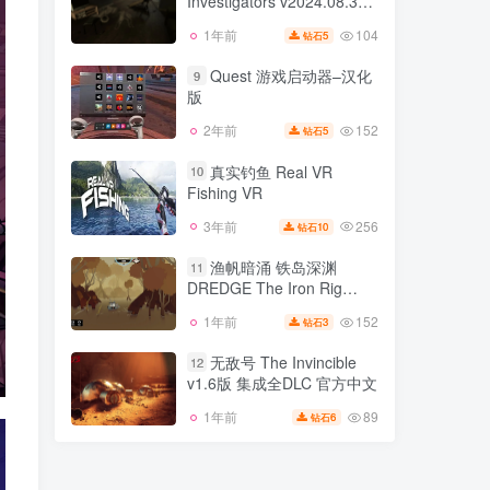
Investigators v2024.08.30
104
1年前
8
钻石
方中文
版 官方中文
104
1年前
5
钻石
重返犯罪现场 Scene
8
Investigators v2024.08.30
Quest 游戏启动器–汉化
9
版 官方中文
版
104
1年前
5
钻石
152
2年前
5
钻石
Quest 游戏启动器–汉化
9
版
真实钓鱼 Real VR
10
Fishing VR
152
2年前
5
钻石
256
3年前
10
钻石
真实钓鱼 Real VR
10
Fishing VR
渔帆暗涌 铁岛深渊
11
DREDGE The Iron Rig
256
3年前
10
钻石
v1.5.3a版 集成全DLC 官方
152
1年前
3
钻石
渔帆暗涌 铁岛深渊
中文
11
DREDGE The Iron Rig
无敌号 The Invincible
12
v1.5.3a版 集成全DLC 官方
v1.6版 集成全DLC 官方中文
152
1年前
3
钻石
中文
89
1年前
6
钻石
无敌号 The Invincible
12
v1.6版 集成全DLC 官方中文
89
1年前
6
钻石