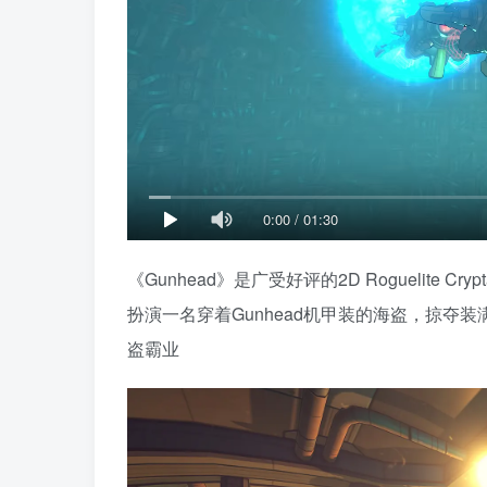
0:00
/
01:30
《Gunhead》是广受好评的2D Roguelite C
扮演一名穿着Gunhead机甲装的海盗，掠夺
盗霸业