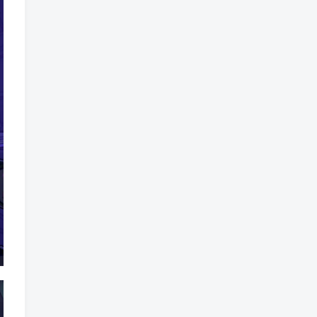
标签云
龙珠
龙族
鼠魔城
鼠疫
鼓槌、鼓
黑魔法
黑色电影
黑洞
黑暗迷宫
黑暗虚幻
黑暗森林
黑暗时代
黑暗国王
黑暗之魂
黑暗
黑手党
黑帮时代
黑帮
黑市
黑山
黑客
黑夜
黄金时代
鲜橙
鱼群
魔龙
魔骸者
魔药
魔界村
魔界
魔王
魔物
魔爪
魔法气泡
魔法旅馆
魔法战斗
魔法射击
魔法书
魔法世界