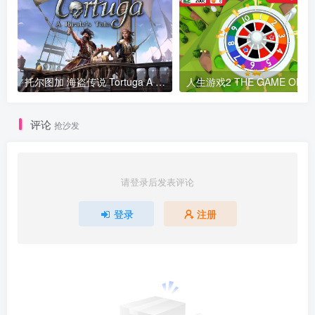
托尔图加 海盗传说 Tortuga A Pirate’s Tale v1.1.4.47547版 官方中文
人生游戏2
评论
抢沙发
请登录后发表评论
登录
注册