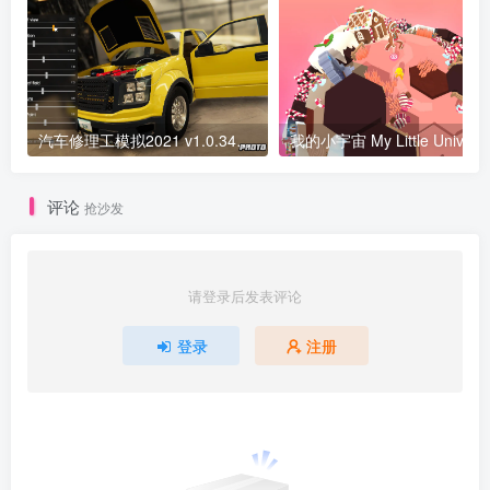
汽车修理工模拟2021 v1.0.34版 集成全DLC 官方中文 汽车修理工模拟2018
我的小宇宙 My L
评论
抢沙发
请登录后发表评论
登录
注册