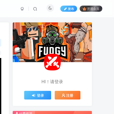
发布
开通会员
HI！请登录
HI！请登录
登录
登录
注册
注册
推荐开通钻石会员下载更优惠！
推荐开通钻石会员下载更优惠！
付费资源