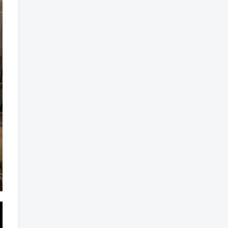
标签云
龙珠
龙族
鼠魔城
鼠疫
鼓槌、鼓
黑魔法
黑色电影
黑洞
黑暗迷宫
黑暗虚幻
黑暗森林
黑暗时代
黑暗国王
黑暗之魂
黑暗
黑手党
黑帮时代
黑帮
黑市
黑山
黑客
黑夜
黄金时代
鲜橙
鱼群
魔龙
魔骸者
魔药
魔界村
魔界
魔王
魔物
魔爪
魔法气泡
魔法旅馆
魔法战斗
魔法射击
魔法书
魔法世界