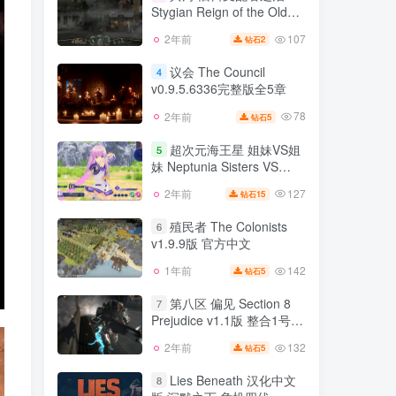
v4.00版 汉化中文，集成魔
Stygian Reign of the Old
103
2年前
15
钻石
法使之书 失落领主的巢穴
Ones v1.1.7版 官方中文
DLC
107
2年前
2
钻石
冥河 旧日支配者之治
3
Stygian Reign of the Old
议会 The Council
4
Ones v1.1.7版 官方中文
v0.9.5.6336完整版全5章
107
2年前
2
钻石
78
2年前
5
钻石
议会 The Council
4
v0.9.5.6336完整版全5章
超次元海王星 姐妹VS姐
5
妹 Neptunia Sisters VS
78
2年前
5
钻石
Sisters v2023.08.07豪华版
127
2年前
15
钻石
超次元海王星 姐妹VS姐
重生3 V世纪 重生2 姐妹时
5
妹 Neptunia Sisters VS
代 重生1
殖民者 The Colonists
6
Sisters v2023.08.07豪华版
v1.9.9版 官方中文
127
2年前
15
钻石
重生3 V世纪 重生2 姐妹时
代 重生1
142
1年前
5
钻石
殖民者 The Colonists
6
v1.9.9版 官方中文
第八区 偏见 Section 8
7
Prejudice v1.1版 整合1号升
142
1年前
5
钻石
级档 官方中文
132
2年前
5
钻石
第八区 偏见 Section 8
7
Prejudice v1.1版 整合1号升
Lies Beneath 汉化中文
8
级档 官方中文