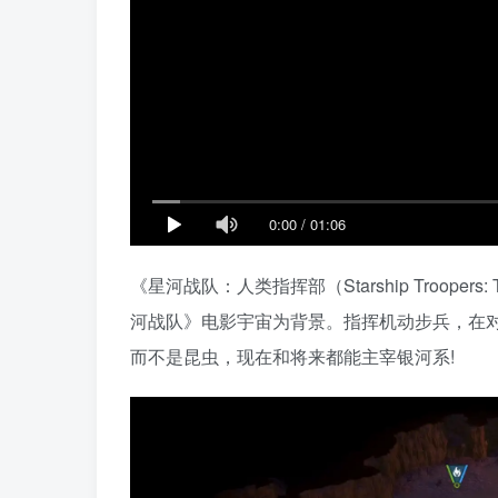
0:00
/
01:06
《星河战队：人类指挥部（Starship Troope
河战队》电影宇宙为背景。指挥机动步兵，在
而不是昆虫，现在和将来都能主宰银河系!