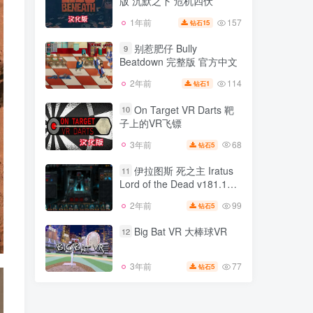
版 沉默之下 危机四伏
132
2年前
5
钻石
157
1年前
15
钻石
Lies Beneath 汉化中文
8
版 沉默之下 危机四伏
别惹肥仔 Bully
9
Beatdown 完整版 官方中文
157
1年前
15
钻石
114
2年前
1
钻石
别惹肥仔 Bully
9
Beatdown 完整版 官方中文
On Target VR Darts 靶
10
子上的VR飞镖
114
2年前
1
钻石
68
3年前
5
钻石
On Target VR Darts 靶
10
子上的VR飞镖
伊拉图斯 死之主 Iratus
11
Lord of the Dead v181.13N
68
3年前
5
钻石
版 集成全DLC 官方中文
99
2年前
5
钻石
伊拉图斯 死之主 Iratus
11
Lord of the Dead v181.13N
Big Bat VR 大棒球VR
12
版 集成全DLC 官方中文
99
2年前
5
钻石
77
3年前
5
钻石
Big Bat VR 大棒球VR
12
77
3年前
5
钻石