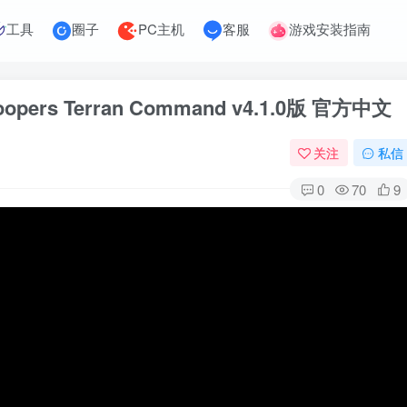
工具
圈子
PC主机
客服
游戏安装指南
pers Terran Command v4.1.0版 官方中文
关注
私信
0
70
9