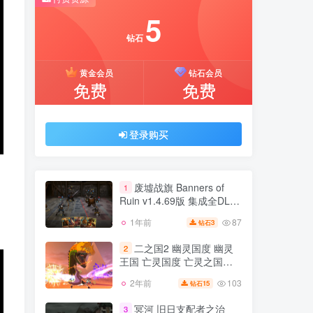
推荐开通钻石会员下载更优惠！
5
付费资源
钻石
5
黄金会员
钻石会员
钻石
免费
免费
黄金会员
钻石会员
免费
免费
登录购买
登录购买
废墟战旗 Banners of
1
Ruin v1.4.69版 集成全DLC
，
官方中文
87
1年前
3
钻石
废墟战旗 Banners of
1
Ruin v1.4.69版 集成全DLC
二之国2 幽灵国度 幽灵
2
官方中文
王国 亡灵国度 亡灵之国
87
1年前
3
钻石
v4.00版 汉化中文，集成魔
103
2年前
15
钻石
二之国2 幽灵国度 幽灵
法使之书 失落领主的巢穴
2
王国 亡灵国度 亡灵之国
DLC
冥河 旧日支配者之治
3