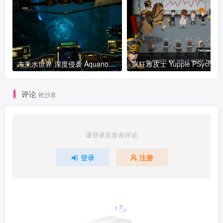
未来水世界 深度侵袭 Aquanox Deep Descent
疯狂雅皮士 
评论
抢沙发
请登录后发表评论
登录
注册