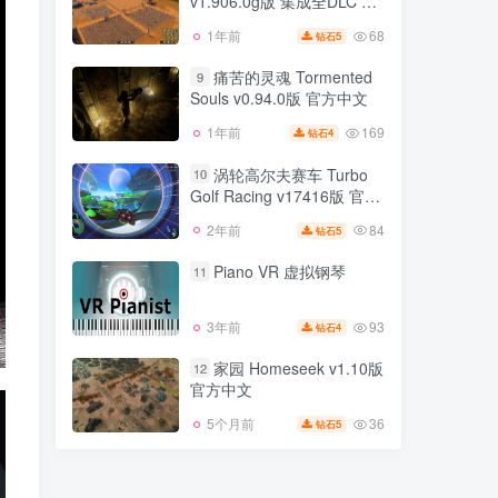
v1.906.0g版 集成全DLC 官
45
14小时前
5
钻石
1 v38841r版 集成全DLC 官
方中文
方中文
68
1年前
5
钻石
赞助者 Patron
8
v1.906.0g版 集成全DLC 官
痛苦的灵魂 Tormented
9
方中文
Souls v0.94.0版 官方中文
68
1年前
5
钻石
169
1年前
4
钻石
痛苦的灵魂 Tormented
9
Souls v0.94.0版 官方中文
涡轮高尔夫赛车 Turbo
10
Golf Racing v17416版 官方
169
1年前
4
钻石
中文
84
2年前
5
钻石
涡轮高尔夫赛车 Turbo
10
Golf Racing v17416版 官方
Piano VR 虚拟钢琴
11
中文
84
2年前
5
钻石
93
3年前
4
钻石
Piano VR 虚拟钢琴
11
家园 Homeseek v1.10版
12
官方中文
93
3年前
4
钻石
36
5个月前
5
钻石
家园 Homeseek v1.10版
12
官方中文
36
5个月前
5
钻石