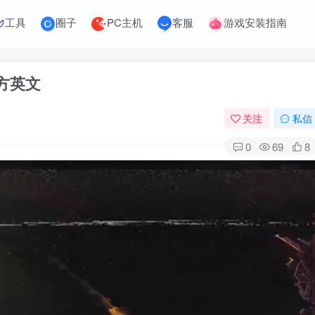
工具
圈子
PC主机
客服
游戏安装指南
 官方英文
关注
私信
0
69
8