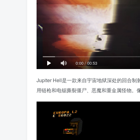
0:00
/
00:53
Jupiter Hell是一款来自宇宙地狱深处的回
用链枪和电锯撕裂僵尸、恶魔和重金属怪物。