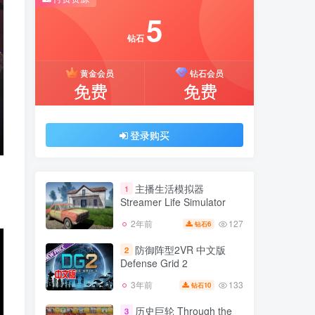
推荐开通钻石会员下载更优惠！
5
付费资源
钻石
5
黄金会员
钻石会员
钻石
免费
免费
黄金会员
钻石会员
免费
免费
登录购买
登录购买
。
主播生活模拟器
1
Streamer Life Simulator
127
2年前
6
钻石
主播生活模拟器
1
Streamer Life Simulator
防御阵型2VR 中文版
2
Defense Grid 2
127
2年前
6
钻石
133
3年前
10
钻石
防御阵型2VR 中文版
2
Defense Grid 2
历史巨轮 Through the
3