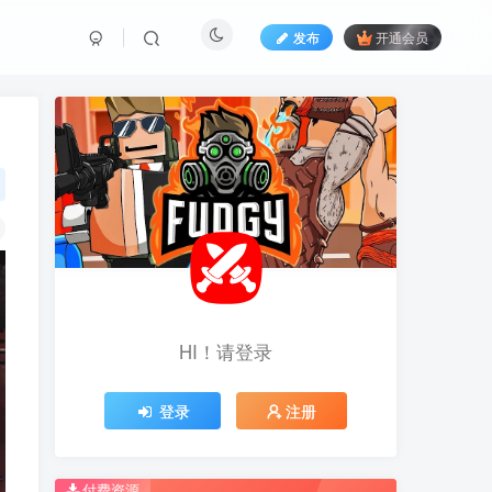
发布
开通会员
HI！请登录
HI！请登录
登录
登录
注册
注册
推荐开通钻石会员下载更优惠！
推荐开通钻石会员下载更优惠！
付费资源