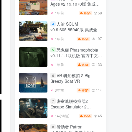
Ages v2.19.1070版 集成全
133
3年前
10
钻石
DLC 官方中文
58
1年前
5
钻石
历史巨轮 Through the
3
Ages v2.19.1070版 集成全
人渣 SCUM
4
DLC 官方中文
v0.9.605.85940版 集成全
58
1年前
5
钻石
DLC 官方中文
197
1年前
6
钻石
人渣 SCUM
4
v0.9.605.85940版 集成全
恐鬼症 Phasmophobia
5
DLC 官方中文
v0.11.1.1联机版 官方中文
197
1年前
6
钻石
支持VR
133
1年前
6
钻石
恐鬼症 Phasmophobia
5
v0.11.1.1联机版 官方中文
VR 帆船模拟 2 Big
6
支持VR
Breezy Boat VR
133
1年前
6
钻石
114
3年前
5
钻石
VR 帆船模拟 2 Big
6
Breezy Boat VR
密室逃脱模拟器2
7
Escape Simulator 2
114
3年前
5
钻石
v20448r版 密室逃脱模拟器
45
14小时前
5
钻石
密室逃脱模拟器2
1 v38841r版 集成全DLC 官
7
Escape Simulator 2
方中文
赞助者 Patron
8
v20448r版 密室逃脱模拟器