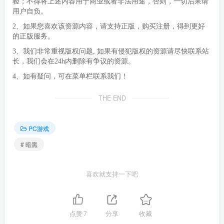
验；不得将上述内容用于商业或者非法用途，否则，一切后果请
用户自负。
2、如果您喜欢该资源内容，请支持正版，购买注册，得到更好
的正版服务。
3、我们非常重视版权问题, 如果有侵犯版权的资源请尽快联系站
长，我们会在24h内删除有争议的资源。
4、如有疑问，可在菜单栏联系我们！
THE END
PC游戏
# 暗黑
喜欢就支持一下吧
点赞
7
分享
收藏