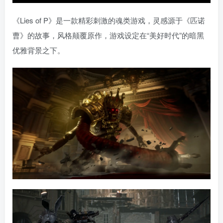
《Lies of P》是一款精彩刺激的魂类游戏，灵感源于《匹诺
曹》的故事，风格颠覆原作，游戏设定在“美好时代”的暗黑
优雅背景之下。