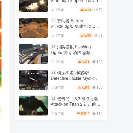
Starship Troopers Terran
144
2年前
4
钻石
Command v4.1.0版 官方中
71
1年前
5
钻石
星河战队 人类指挥部
文
8
Starship Troopers Terran
赞助者 Patron
9
Command v4.1.0版 官方中
v1.906.0g版 集成全DLC 官
71
1年前
5
钻石
文
方中文
68
1年前
5
钻石
赞助者 Patron
9
v1.906.0g版 集成全DLC 官
消防模拟 Flashing
10
方中文
Lights 警情 消防 急救
68
1年前
5
钻石
v2025.02.17版 集成全DLC
109
1年前
3
钻石
消防模拟 Flashing
官方中文
10
Lights 警情 消防 急救
侦探杰姬 神秘案件
11
v2025.02.17版 集成全DLC
Detective Jackie Mystic
109
1年前
3
钻石
官方中文
Case v1.0.0版 官方中文
156
2年前
6
钻石
侦探杰姬 神秘案件
11
Detective Jackie Mystic
进击的巨人2 最终之战
12
Case v1.0.0版 官方中文
Attack on Titan 2 进击的巨
156
2年前
6
钻石
人1 网络联机
114
2年前
15
钻石
进击的巨人2 最终之战
12
Attack on Titan 2 进击的巨
人1 网络联机
114
2年前
15
钻石