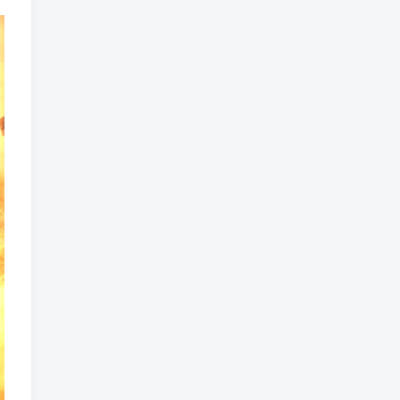
标签云
龙珠
龙族
鼠魔城
鼠疫
鼓槌、鼓
黑魔法
黑色电影
黑洞
黑暗迷宫
黑暗虚幻
黑暗森林
黑暗时代
黑暗国王
黑暗之魂
黑暗
黑手党
黑帮时代
黑帮
黑市
黑山
黑客
黑夜
黄金时代
鲜橙
鱼群
魔龙
魔骸者
魔药
魔界村
魔界
魔王
魔物
魔爪
魔法气泡
魔法旅馆
魔法战斗
魔法射击
魔法书
魔法世界