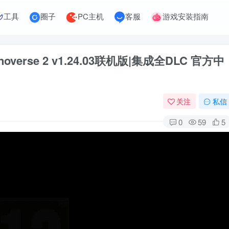
工具
圈子
PC主机
客服
游戏安装指南
overse 2 v1.24.03联机版|集成全DLC 官方中
关注
私信
0
59
5