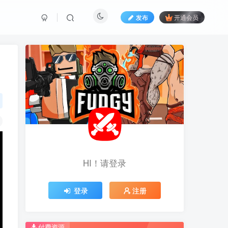
发布
开通会员
HI！请登录
HI！请登录
登录
登录
注册
注册
推荐开通钻石会员下载更优惠！
推荐开通钻石会员下载更优惠！
付费资源