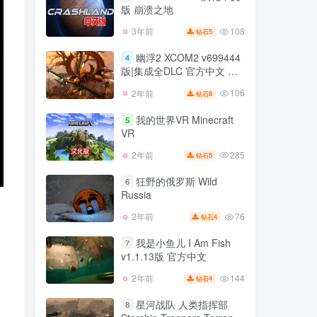
官方中文
版 崩溃之地
55
2年前
6
钻石
108
3年前
5
钻石
Crashland VR 汉化中文
3
版 崩溃之地
幽浮2 XCOM2 v699444
4
版|集成全DLC 官方中文 幽
108
3年前
5
钻石
浮 奇美拉战队
106
2年前
8
钻石
幽浮2 XCOM2 v699444
4
版|集成全DLC 官方中文 幽
我的世界VR Minecraft
5
浮 奇美拉战队
VR
106
2年前
8
钻石
285
2年前
5
钻石
我的世界VR Minecraft
5
VR
狂野的俄罗斯 Wild
6
Russia
285
2年前
5
钻石
76
2年前
4
钻石
狂野的俄罗斯 Wild
6
Russia
我是小鱼儿 I Am Fish
7
v1.1.13版 官方中文
76
2年前
4
钻石
144
2年前
4
钻石
我是小鱼儿 I Am Fish
7
v1.1.13版 官方中文
星河战队 人类指挥部
8