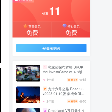
推荐开通钻石会员下载更优惠！
11
付费资源
钻石
11
黄金会员
钻石会员
钻石
免费
免费
黄金会员
钻石会员
免费
免费
登录购买
登录购买
私家侦探布罗格 BROK
1
the InvestiGator v1.4.8版
集成全DLC 官方中文
86
1年前
3
钻石
私家侦探布罗格 BROK
1
the InvestiGator v1.4.8版
九十六号公路 Road 96
2
集成全DLC 官方中文
v2023.01.10版 集成全DLC
86
1年前
3
钻石
官方中文
55
2年前
6
钻石
九十六号公路 Road 96
2
v2023.01.10版 集成全DLC
Crashland VR 汉化中文
3