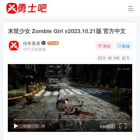
末世少女 Zombie Girl v2023.10.21版 官方中文
传奇勇者
关注
私信
10个月前更新
0
140
5
speed
0:00
/
02:35