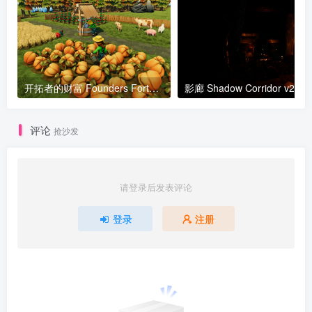
开拓者的财富 Founders Fortune v1.2.9g版 官方中文
影廊 Shadow 
评论
抢沙发
请登录后发表评论
登录
注册