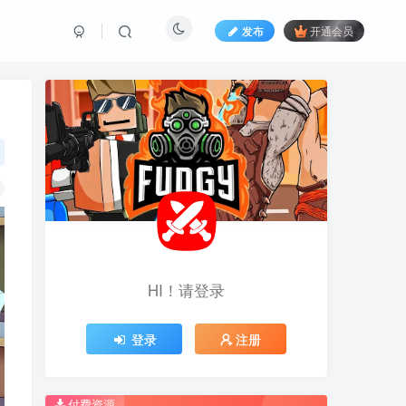
发布
开通会员
HI！请登录
HI！请登录
登录
登录
注册
注册
推荐开通钻石会员下载更优惠！
推荐开通钻石会员下载更优惠！
付费资源