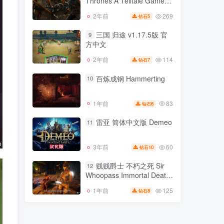
Thrones A Telltale Games
93
2年前
6
钻石
Series 完整版全六章版 官方
269
2年前
5
钻石
权力的游戏 Game of
中文
8
Thrones A Telltale Games
三国 归途 v1.17.5版 官
9
Series 完整版全六章版 官方
方中文
269
2年前
5
钻石
中文
114
2年前
7
钻石
三国 归途 v1.17.5版 官
9
方中文
百炼成钢 Hammerting
10
114
2年前
7
钻石
83
1年前
6
钻石
百炼成钢 Hammerting
10
雷亚 简体中文版 Demeo
11
83
1年前
6
钻石
60
3年前
10
钻石
雷亚 简体中文版 Demeo
11
贱贱爵士 不朽之死 Sir
12
Whoopass Immortal Death
60
3年前
10
钻石
v2.3.4版 官方中文
125
1年前
8
钻石
贱贱爵士 不朽之死 Sir
12
Whoopass Immortal Death
v2.3.4版 官方中文
125
1年前
8
钻石