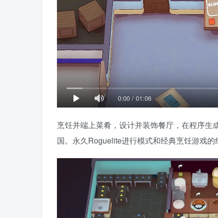
0:00
/
01:06
烹饪并端上菜肴，设计并装饰餐厅，在程序生
国。永久Roguelite进行模式和经典烹饪游戏