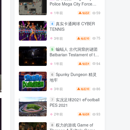
Simulator 22 集成全DLC 官
Police Mega City Force
104
1年前
5
钻石
方中文
v1.08版 都市战警 前奏
59
1年前
2
钻石
都市战警 Mega City
Mega City Police Prelude
3
Police Mega City Force
v0.9984版 官方中文
真实卡通网球 CYBER
4
v1.08版 都市战警 前奏
TENNIS
59
1年前
2
钻石
Mega City Police Prelude
v0.9984版 官方中文
75
3年前
10
钻石
真实卡通网球 CYBER
4
TENNIS
蝙蝠人 古代洞窟的谜团
5
Batbarian Testament of the
75
3年前
10
钻石
Primordials v1.4.3版 官方中
94
1年前
4
钻石
蝙蝠人 古代洞窟的谜团
文
5
Batbarian Testament of the
Spunky Dungeon 精灵
6
Primordials v1.4.3版 官方中
地牢
94
1年前
4
钻石
文
86
3年前
10
钻石
Spunky Dungeon 精灵
6
地牢
实况足球2021 eFootball
7
PES 2021
86
3年前
10
钻石
93
2年前
6
钻石
实况足球2021 eFootball
7
PES 2021
权力的游戏 Game of
8