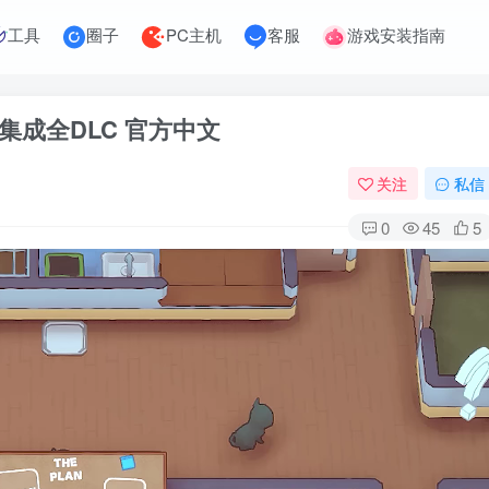
工具
圈子
PC主机
客服
游戏安装指南
06版 集成全DLC 官方中文
关注
私信
0
45
5