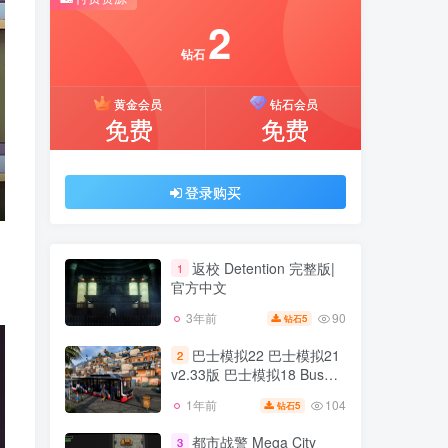
推荐开通钻石会员下载更优惠！
2
付费资源
钻石
2
黄金会员
钻石会员
钻石
免费
免费
黄金会员
钻石会员
免费
免费
登录购买
登录购买
返校 Detention 完整版|
1
官方中文
90
3年前
5
钻石
返校 Detention 完整版|
1
官方中文
巴士模拟22 巴士模拟21
2
v2.33版 巴士模拟18 Bus
90
3年前
5
钻石
Simulator 22 集成全DLC 官
104
1年前
5
钻石
巴士模拟22 巴士模拟21
方中文
2
v2.33版 巴士模拟18 Bus
都市战警 Mega City
3