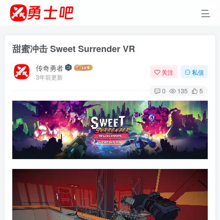
甜蜜冲击 Sweet Surrender VR
传奇勇者
关注
私信
3年前更新
0
135
5