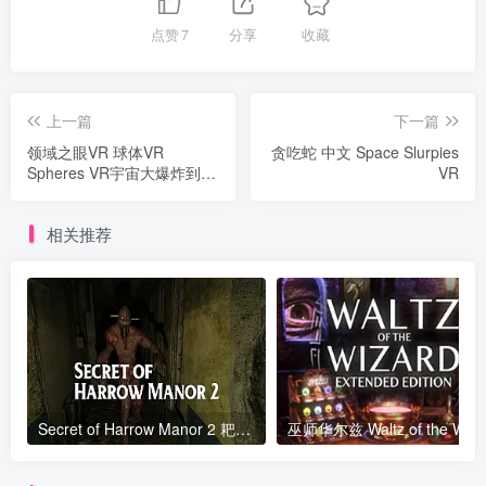
点赞
7
分享
收藏
上一篇
下一篇
领域之眼VR 球体VR
贪吃蛇 中文 Space Slurpies
Spheres VR宇宙大爆炸到黑
VR
洞 超震撼体验
相关推荐
Secret of Harrow Manor 2 耙庄园的秘密 2