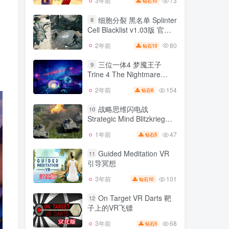
73
3年前
10
钻石
细胞分裂 黑名单 Splinter
8
Cell Blacklist v1.03版 官方
中文
80
2年前
13
钻石
三位一体4 梦魇王子
9
Trine 4 The Nightmare
Prince v1.0.0.8682版 集成
154
2年前
6
钻石
全DLC 官方中文
战略思维闪电战
10
Strategic Mind Blitzkrieg
v2.00版 官方中文
47
1年前
5
钻石
Guided Meditation VR
11
引导冥想
101
3年前
10
钻石
On Target VR Darts 靶
12
子上的VR飞镖
68
3年前
5
钻石