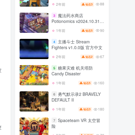
88
2年前
3
钻石
魔法药水商店
3
Potionomics v2024.10.31版
集成全DLC 官方中文
90
1年前
5
钻石
主播斗士 Stream
4
Fighters v1.0.0版 官方中文
67
2年前
2
钻石
糖果灾难 机关塔防
5
家
Candy Disaster
160
1年前
5
钻石
勇气默示录2 BRAVELY
6
DEFAULT II
180
1年前
3
钻石
Spaceteam VR 太空冒
7
险
佼