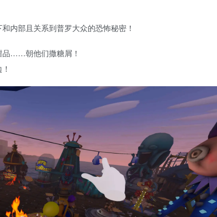
下和内部且关系到普罗大众的恐怖秘密！
甜品……朝他们撒糖屑！
边！