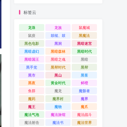
标签云
龙珠
龙族
鼠魔城
鼠疫
鼓槌、鼓
黑魔法
黑色电影
黑洞
黑暗迷宫
黑暗虚幻
黑暗森林
黑暗时代
黑暗国王
黑暗之魂
黑暗
黑手党
黑帮时代
黑帮
黑市
黑山
黑客
黑夜
黄金时代
鲜橙
鱼群
魔龙
魔骸者
魔药
魔界村
魔界
魔王
魔物
魔爪
魔法气泡
魔法旅馆
魔法战斗
魔法射击
魔法书
魔法世界