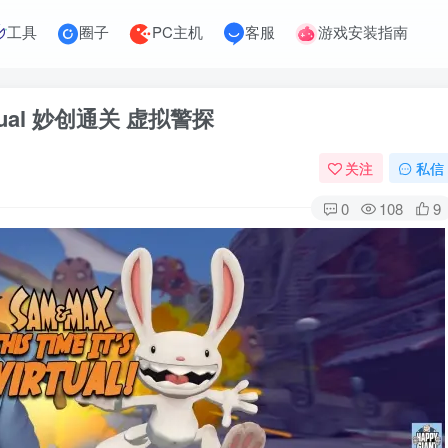
工具
圈子
PC主机
客服
游戏安装指南
 Virtual 妙创通关 虚拟警探
关注
私信
0
108
9