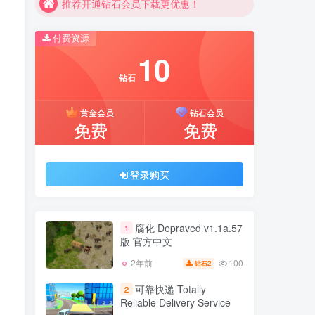
推荐开通钻石会员下载更优惠！
付费资源
10
钻石
黄金会员
钻石会员
免费
免费
登录购买
腐化 Depraved v1.1a.57
1
版 官方中文
100
2年前
2
钻石
可靠快递 Totally
2
Reliable Delivery Service