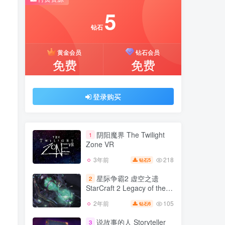
5
推荐开通钻石会员下载更优惠！
付费资源
钻石
5
黄金会员
钻石会员
钻石
免费
免费
黄金会员
钻石会员
免费
免费
登录购买
登录购买
阴阳魔界 The Twilight
1
Zone VR
218
3年前
5
钻石
阴阳魔界 The Twilight
1
Zone VR
星际争霸2 虚空之遗
2
StarCraft 2 Legacy of the
218
3年前
5
钻石
Void v3.1.4.41219单机版 集
105
2年前
6
钻石
星际争霸2 虚空之遗
成全DLC 官方中文
2
StarCraft 2 Legacy of the
说故事的人 Storyteller
3