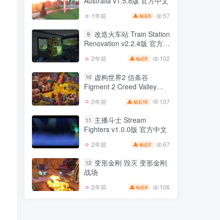
Australia v1.5.8版 官方中文
587
2年前
10
钻石
57
1年前
5
钻石
拉力赛艺术 Art of Rally
8
Australia v1.5.8版 官方中文
改造火车站 Train Station
9
Renovation v2.2.4版 官方中
57
1年前
5
钻石
文
102
2年前
5
钻石
改造火车站 Train Station
9
Renovation v2.2.4版 官方中
虚构世界2 信条谷
10
文
Figment 2 Creed Valley
102
2年前
5
钻石
v1.0.13版 官方中文
107
2年前
10
钻石
虚构世界2 信条谷
10
Figment 2 Creed Valley
主播斗士 Stream
11
v1.0.13版 官方中文
Fighters v1.0.0版 官方中文
107
2年前
10
钻石
67
2年前
2
钻石
主播斗士 Stream
11
Fighters v1.0.0版 官方中文
变形金刚 毁灭 变形金刚
12
战场
67
2年前
2
钻石
106
2年前
4
钻石
变形金刚 毁灭 变形金刚
12
战场
106
2年前
4
钻石