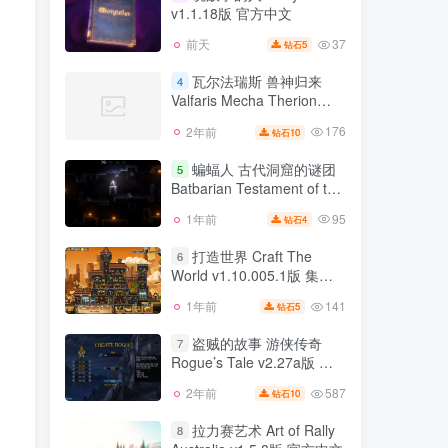
Void v3.1.4.41219单机版 集
v1.1.18版 官方中文
105
2年前
6
钻石
成全DLC 官方中文
37
前天
5
钻石
说故事的人 Storyteller
3
v1.1.18版 官方中文
瓦尔法瑞斯 兽神归来
4
Valfaris Mecha Therion
37
前天
5
钻石
v2.2.15.0版 Valfaris 瓦尔法
176
2年前
10
钻石
瓦尔法瑞斯 兽神归来
瑞斯 v2019.12.07版 官方中
4
Valfaris Mecha Therion
文
蝙蝠人 古代洞窟的谜团
5
v2.2.15.0版 Valfaris 瓦尔法
Batbarian Testament of the
176
2年前
10
钻石
瑞斯 v2019.12.07版 官方中
Primordials v1.4.3版 官方中
文
95
1年前
4
钻石
蝙蝠人 古代洞窟的谜团
文
5
Batbarian Testament of the
打造世界 Craft The
6
Primordials v1.4.3版 官方中
World v1.10.005.1版 集成
95
1年前
4
钻石
文
全DLC 官方中文
141
1年前
5
钻石
打造世界 Craft The
6
World v1.10.005.1版 集成
盗贼的故事 游侠传奇
7
全DLC 官方中文
Rogue’s Tale v2.27a版 集
141
1年前
5
钻石
成The Hoard DLC 官方中文
587
2年前
10
钻石
盗贼的故事 游侠传奇
7
Rogue’s Tale v2.27a版 集
拉力赛艺术 Art of Rally
8
成The Hoard DLC 官方中文