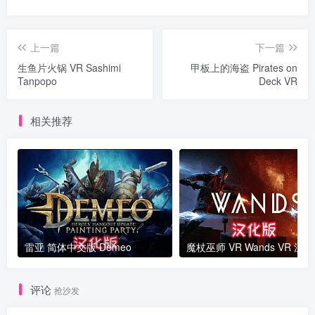
上一篇
下一篇
生鱼片火锅 VR Sashimi
甲板上的海盗 Pirates on
Tanpopo
Deck VR
相关推荐
雷亚 简体中文版 Demeo
魔杖巫
评论
抢沙发