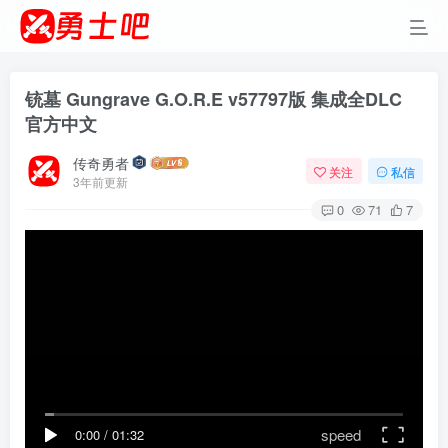
铳墓 Gungrave G.O.R.E v57797版 集成全DLC
官方中文
传奇勇者
关注
私信
3年前更新
0
71
7
speed
0:00
/
01:32