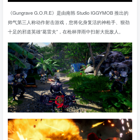
《Gungrave G.O.R.E》是由南韩 Studio IGGYMOB 推出的
帅气第三人称动作射击游戏，您将化身复活的神枪手、狠劲
十足的邪道英雄“葛雷夫”，在枪林弹雨中扫射大批敌人。