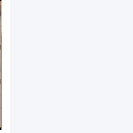
标签云
龙珠
龙族
鼠魔城
鼠疫
鼓槌、鼓
黑魔法
黑色电影
黑洞
黑暗迷宫
黑暗虚幻
黑暗森林
黑暗时代
黑暗国王
黑暗之魂
黑暗
黑手党
黑帮时代
黑帮
黑市
黑山
黑客
黑夜
黄金时代
鲜橙
鱼群
魔龙
魔骸者
魔药
魔界村
魔界
魔王
魔物
魔爪
魔法气泡
魔法旅馆
魔法战斗
魔法射击
魔法书
魔法世界