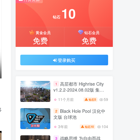
推荐开通钻石会员下载更优惠！
10
付费资源
钻石
10
黄金会员
钻石会员
钻石
免费
免费
黄金会员
钻石会员
免费
免费
登录购买
登录购买
高层都市 Highrise City
1
v1.2.2-2024.08.02版 集成
全DLC 官方中文
59
11个月前
5
钻石
高层都市 Highrise City
1
v1.2.2-2024.08.02版 集成
移
Black Hole Pool 汉化中
2
全DLC 官方中文
文版 台球池
59
11个月前
5
钻石
104
3年前
10
钻石
Black Hole Pool 汉化中
2
文版 台球池
战略思维 为自由而战
3