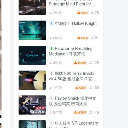
Strategic Mind Fight for
104
3年前
10
钻石
Freedom
75
2年前
4
钻石
战略思维 为自由而战
3
Strategic Mind Fight for
空洞骑士 Hollow Knight
4
Freedom
75
2年前
4
钻石
91
2年前
5
钻石
空洞骑士 Hollow Knight
4
Flowborne Breathing
5
Meditation 呼吸冥想
91
2年前
5
钻石
125
3年前
10
钻石
Flowborne Breathing
5
Meditation 呼吸冥想
地球不屈 Terra Invicta
6
v0.4.50版 集成全DLC 官方
125
3年前
10
钻石
中文
150
1年前
3
钻石
地球不屈 Terra Invicta
6
v0.4.50版 集成全DLC 官方
Pavlov Shack 汉化中文
7
中文
版 反恐精英 巴甫洛夫
150
1年前
3
钻石
140
3年前
15
钻石
Pavlov Shack 汉化中文
7
版 反恐精英 巴甫洛夫
猎人传奇 VR Legendary
8