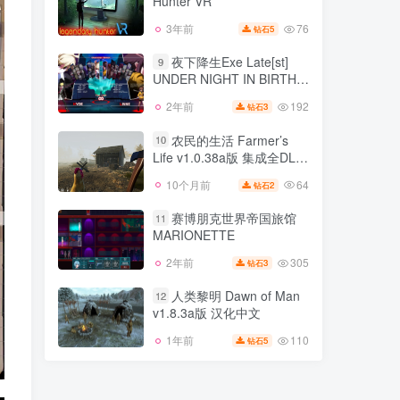
Hunter VR
140
3年前
15
钻石
76
3年前
5
钻石
猎人传奇 VR Legendary
8
Hunter VR
夜下降生Exe Late[st]
9
UNDER NIGHT IN BIRTH
76
3年前
5
钻石
Exe v1.04kr版 集成[cl-r]|官
192
2年前
3
钻石
夜下降生Exe Late[st]
方中文
9
UNDER NIGHT IN BIRTH
农民的生活 Farmer’s
10
Exe v1.04kr版 集成[cl-r]|官
Life v1.0.38a版 集成全DLC
192
2年前
3
钻石
方中文
官方中文
64
10个月前
2
钻石
农民的生活 Farmer’s
10
Life v1.0.38a版 集成全DLC
赛博朋克世界帝国旅馆
11
官方中文
MARIONETTE
64
10个月前
2
钻石
305
2年前
3
钻石
赛博朋克世界帝国旅馆
11
MARIONETTE
人类黎明 Dawn of Man
12
v1.8.3a版 汉化中文
305
2年前
3
钻石
110
1年前
5
钻石
人类黎明 Dawn of Man
12
v1.8.3a版 汉化中文
110
1年前
5
钻石