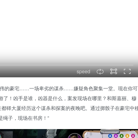
speed
 一座宏伟的豪宅……一场卑劣的谋杀……嫌疑角色聚集一堂。现在你可
庭桌游了！凶手是谁，凶器是什么，案发现场在哪里？和斯嘉丽、穆
在都铎大厦经历这个谋杀和探案的夜晚吧。通过掷骰子在豪宅中
是绳子，现场在书房！”