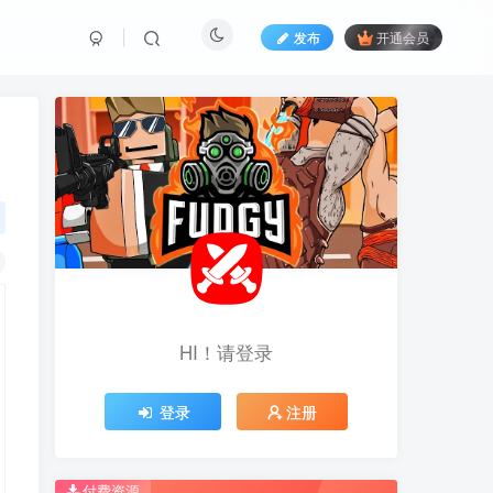
发布
开通会员
HI！请登录
HI！请登录
登录
登录
注册
注册
推荐开通钻石会员下载更优惠！
推荐开通钻石会员下载更优惠！
付费资源