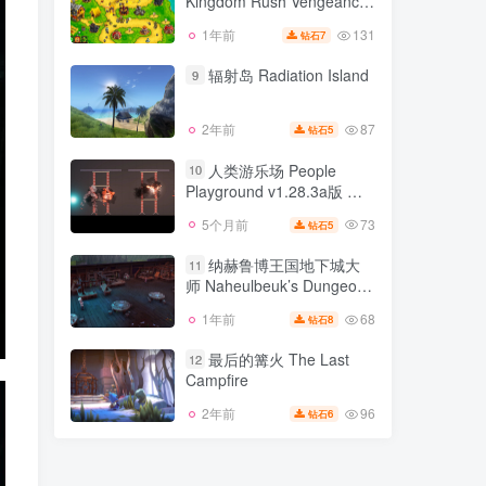
Kingdom Rush Vengeance
93
3年前
4
钻石
v1.16.2.6a版 王国保卫战 起
131
1年前
7
钻石
王国保卫战 复仇
源 v4.2.10版 前线 v5.6.12
8
Kingdom Rush Vengeance
版 1 v2.1版 皇家守卫军系列
辐射岛 Radiation Island
9
v1.16.2.6a版 王国保卫战 起
4部合集
131
1年前
7
钻石
源 v4.2.10版 前线 v5.6.12
版 1 v2.1版 皇家守卫军系列
87
2年前
5
钻石
辐射岛 Radiation Island
9
4部合集
人类游乐场 People
10
Playground v1.28.3a版 官
87
2年前
5
钻石
方英文
73
5个月前
5
钻石
人类游乐场 People
10
Playground v1.28.3a版 官
纳赫鲁博王国地下城大
11
方英文
师 Naheulbeuk’s Dungeon
73
5个月前
5
钻石
Master v1.8.8475版 官方中
68
1年前
8
钻石
纳赫鲁博王国地下城大
文
11
师 Naheulbeuk’s Dungeon
最后的篝火 The Last
12
Master v1.8.8475版 官方中
Campfire
68
1年前
8
钻石
文
96
2年前
6
钻石
最后的篝火 The Last
12
Campfire
96
2年前
6
钻石