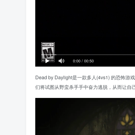
0:00
/
00:50
Dead by Daylight是一款多人(4vs
们将试图从野蛮杀手手中奋力逃脱，从而让自