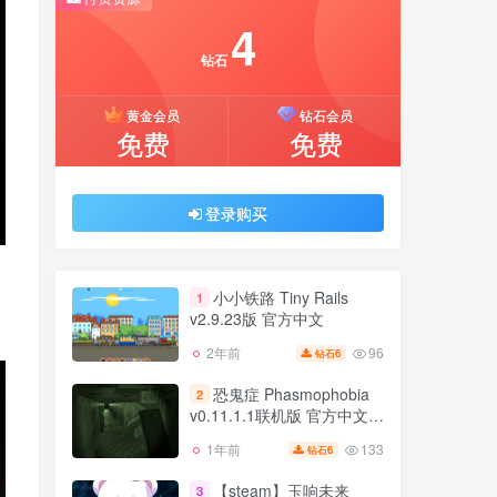
推荐开通钻石会员下载更优惠！
4
付费资源
钻石
4
黄金会员
钻石会员
钻石
免费
免费
黄金会员
钻石会员
免费
免费
登录购买
登录购买
小小铁路 Tiny Rails
1
v2.9.23版 官方中文
96
2年前
6
钻石
小小铁路 Tiny Rails
1
v2.9.23版 官方中文
恐鬼症 Phasmophobia
2
v0.11.1.1联机版 官方中文
96
2年前
6
钻石
支持VR
133
1年前
6
钻石
恐鬼症 Phasmophobia
2
v0.11.1.1联机版 官方中文
【steam】玉响未来
3