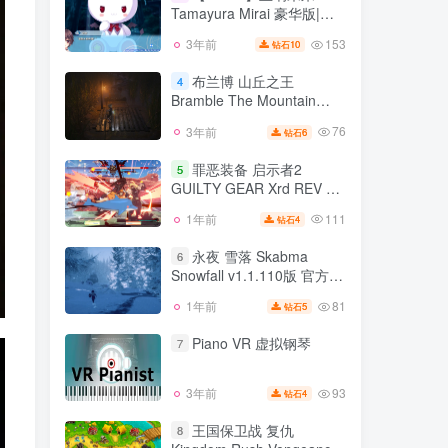
支持VR
Tamayura Mirai 豪华版|官
133
1年前
6
钻石
方中文
153
3年前
10
钻石
【steam】玉响未来
3
Tamayura Mirai 豪华版|官
布兰博 山丘之王
4
方中文
Bramble The Mountain
153
3年前
10
钻石
King v2023.06.21版 集成全
76
3年前
6
钻石
布兰博 山丘之王
DLC 官方中文
4
Bramble The Mountain
罪恶装备 启示者2
5
King v2023.06.21版 集成全
GUILTY GEAR Xrd REV 2
76
3年前
6
钻石
DLC 官方中文
v2.11版 罪恶装备 GUILTY
111
1年前
4
钻石
罪恶装备 启示者2
GEAR STRIVE v1.430版 集
5
GUILTY GEAR Xrd REV 2
成新DLC
永夜 雪落 Skabma
6
v2.11版 罪恶装备 GUILTY
Snowfall v1.1.110版 官方中
111
1年前
4
钻石
GEAR STRIVE v1.430版 集
文
成新DLC
81
1年前
5
钻石
永夜 雪落 Skabma
6
Snowfall v1.1.110版 官方中
Piano VR 虚拟钢琴
7
文
81
1年前
5
钻石
93
3年前
4
钻石
Piano VR 虚拟钢琴
7
王国保卫战 复仇
8