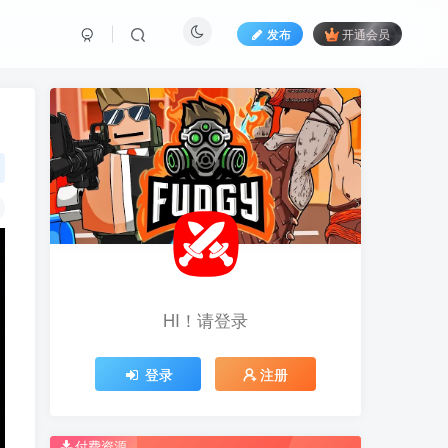
发布
开通会员
HI！请登录
HI！请登录
登录
登录
注册
注册
推荐开通钻石会员下载更优惠！
推荐开通钻石会员下载更优惠！
付费资源