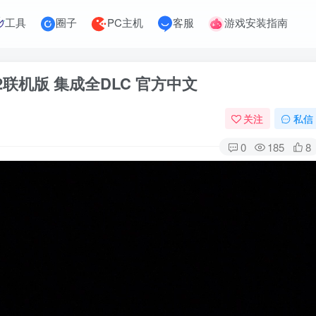
工具
圈子
PC主机
客服
游戏安装指南
7.2.2联机版 集成全DLC 官方中文
关注
私信
0
185
8