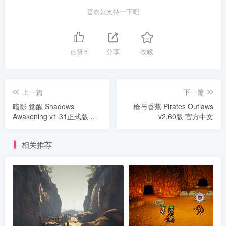
喜欢就支持一下吧
点赞
6
分享
收藏
上一篇
下一篇
暗影 觉醒 Shadows
枪与香蕉 Pirates Outlaws
Awakening v1.31正式版 官
v2.60版 官方中文
方中文
相关推荐