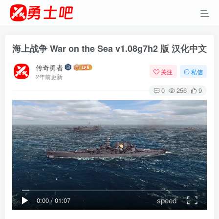
海上战争 War on the Sea v1.08g7h2 版 汉化中文
传奇勇者
关注
私信
2年前更新
0
256
9
speed
0:00
/
01:07