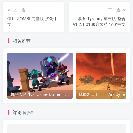
上一篇
下一篇
僵尸 ZOMBI 完整版 汉化中
暴君 Tyranny 霸王版 整合
文
v1.2.1.0160升级档 汉化中文
相关推荐
机器人角斗场 Clone Drone in the Danger Zone v1.6.0.34版 官方中文
镇痛2
评论
抢沙发