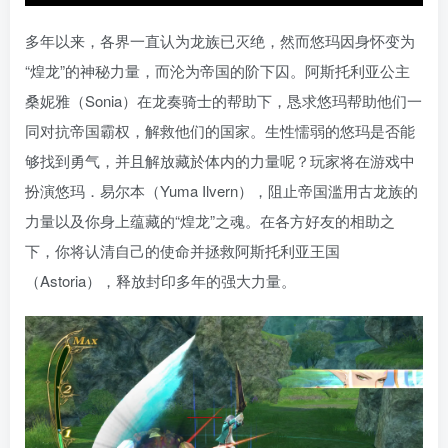
多年以来，各界一直认为龙族已灭绝，然而悠玛因身怀变为
“煌龙”的神秘力量，而沦为帝国的阶下囚。阿斯托利亚公主
桑妮雅（Sonia）在龙奏骑士的帮助下，恳求悠玛帮助他们一
同对抗帝国霸权，解救他们的国家。生性懦弱的悠玛是否能
够找到勇气，并且解放藏於体内的力量呢？玩家将在游戏中
扮演悠玛．易尔本（Yuma Ilvern），阻止帝国滥用古龙族的
力量以及你身上蕴藏的“煌龙”之魂。在各方好友的相助之
下，你将认清自己的使命并拯救阿斯托利亚王国
（Astoria），释放封印多年的强大力量。