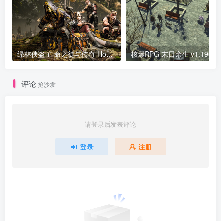
绿林侠盗 亡命之徒与传奇 Hood Outlaws and Legends v2023.12.04联机版 官方中文 联机可能会失效
核爆RPG 末日余生 v1.190正
评论
抢沙发
请登录后发表评论
登录
注册