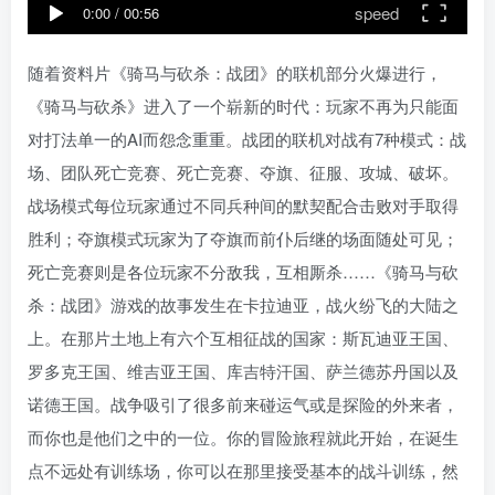
speed
0:00
/
00:56
随着资料片《骑马与砍杀：战团》的联机部分火爆进行，
《骑马与砍杀》进入了一个崭新的时代：玩家不再为只能面
对打法单一的AI而怨念重重。战团的联机对战有7种模式：战
场、团队死亡竞赛、死亡竞赛、夺旗、征服、攻城、破坏。
战场模式每位玩家通过不同兵种间的默契配合击败对手取得
胜利；夺旗模式玩家为了夺旗而前仆后继的场面随处可见；
死亡竞赛则是各位玩家不分敌我，互相厮杀……《骑马与砍
杀：战团》游戏的故事发生在卡拉迪亚，战火纷飞的大陆之
上。在那片土地上有六个互相征战的国家：斯瓦迪亚王国、
罗多克王国、维吉亚王国、库吉特汗国、萨兰德苏丹国以及
诺德王国。战争吸引了很多前来碰运气或是探险的外来者，
而你也是他们之中的一位。你的冒险旅程就此开始，在诞生
点不远处有训练场，你可以在那里接受基本的战斗训练，然