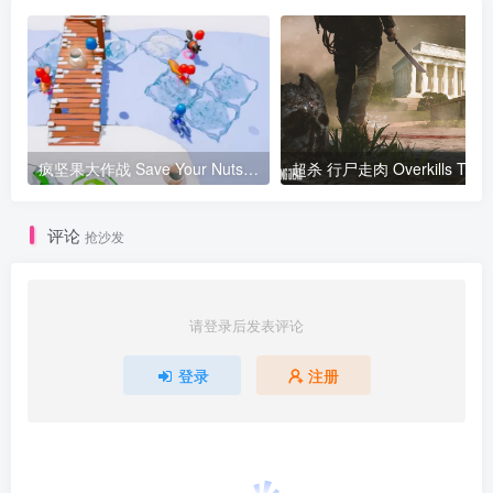
疯坚果大作战 Save Your Nuts 网络联机
超杀 行尸走肉 Overkills
评论
抢沙发
请登录后发表评论
登录
注册