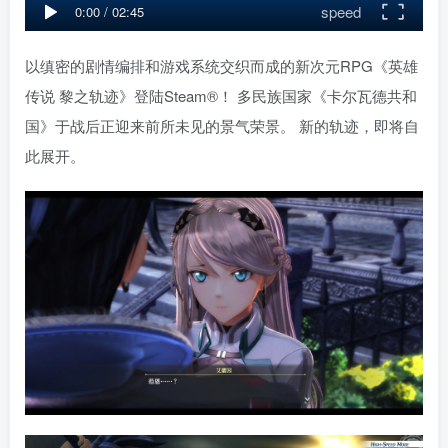
speed
0:00
/
02:45
以缜密的剧情编排和游戏系统交织而成的新次元RPG《英雄
传说 黎之轨迹》登陆Steam®！ 多民族国家《卡尔瓦德共和
国》于战后正迎来前所未见的景气荣景。 新的轨迹，即将自
此展开。