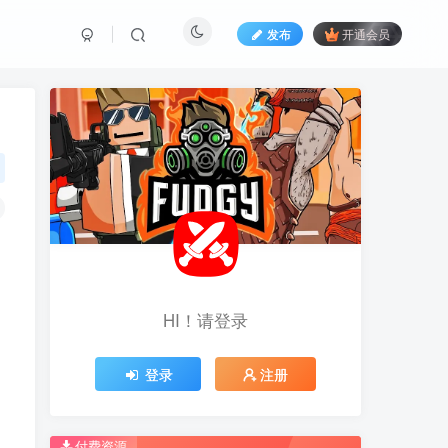
发布
开通会员
HI！请登录
HI！请登录
登录
登录
注册
注册
推荐开通钻石会员下载更优惠！
推荐开通钻石会员下载更优惠！
付费资源