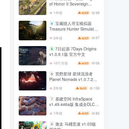
官方中文
of Honor II Sovereign
140
2年前
5
钻石
v1.7.0 31768版 集成全DLC
98
1年前
8
钻石
荣誉骑士2 君主 Knights
官方中文 中文语音 荣誉骑
3
of Honor II Sovereign
士1 v1.05版
宝藏猎人寻宝模拟器
4
v1.7.0 31768版 集成全DLC
Treasure Hunter Simulator
98
1年前
8
钻石
官方中文 中文语音 荣誉骑
整合3号升级档 官方中文
士1 v1.05版
97
2年前
5
钻石
宝藏猎人寻宝模拟器
4
Treasure Hunter Simulator
7日起源 7Days Origins
5
整合3号升级档 官方中文
v1.0.9.1版 官方中文
97
2年前
5
钻石
58
10个月前
5
钻石
7日起源 7Days Origins
5
v1.0.9.1版 官方中文
荒野星球 星球流浪者
6
Planet Nomads v1.0.7.2版
58
10个月前
5
钻石
官方中文
139
2年前
5
钻石
荒野星球 星球流浪者
6
Planet Nomads v1.0.7.2版
基建空间 InfraSpace
7
官方中文
v1.49.446a版 集成全DLC
139
2年前
5
钻石
官方中文
86
1年前
5
钻石
基建空间 InfraSpace
7
v1.49.446a版 集成全DLC
激走 马桶竞速 v1.03版
8
官方中文