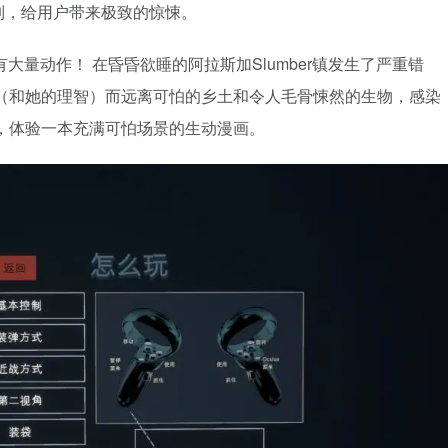
列，给用户带来极致的惊悚。
带有大量动作！ 在昏昏欲睡的阿拉斯加Slumber镇发生了严重错
（和她的理智）而远离可怕的乡土和令人毛骨悚然的生物，感染
，体验一本充满可怕场景的生动漫画。