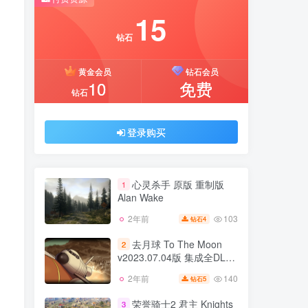
推荐开通钻石会员下载更优惠！
15
付费资源
钻石
15
黄金会员
钻石会员
钻石
10
免费
钻石
黄金会员
钻石会员
10
免费
钻石
登录购买
登录购买
心灵杀手 原版 重制版
1
Alan Wake
103
2年前
4
钻石
心灵杀手 原版 重制版
1
Alan Wake
去月球 To The Moon
2
v2023.07.04版 集成全DLC
103
2年前
4
钻石
官方中文
140
2年前
5
钻石
去月球 To The Moon
2
v2023.07.04版 集成全DLC
荣誉骑士2 君主 Knights
3