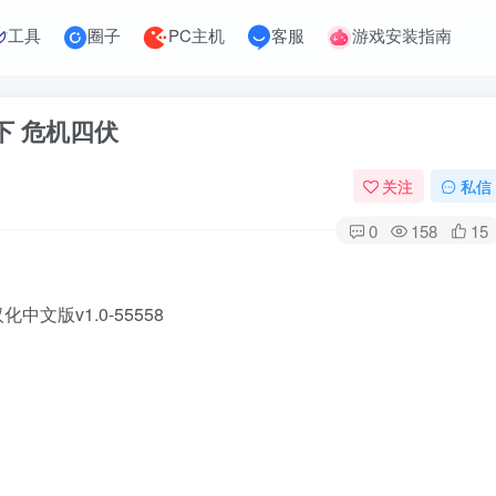
工具
圈子
PC主机
客服
游戏安装指南
之下 危机四伏
关注
私信
0
158
15
文版v1.0-55558