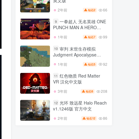
英文版
86
1年前
5
钻石
66
2年前
2
钻石
激走 马桶竞速 v1.03版
8
英文版
一拳超人 无名英雄 ONE
9
PUNCH MAN A HERO
66
2年前
2
钻石
NOBODY KNOWS
99
1年前
7
钻石
一拳超人 无名英雄 ONE
9
PUNCH MAN A HERO
审判 末世生存模拟
10
NOBODY KNOWS
Judgment Apocalypse
99
1年前
7
钻石
Survival Simulation
92
1年前
5
钻石
审判 末世生存模拟
v1.2.4290版 官方中文 集成
10
Judgment Apocalypse
全DLC
红色物质 Red Matter
11
Survival Simulation
VR 汉化中文版
92
1年前
5
钻石
v1.2.4290版 官方中文 集成
全DLC
208
3年前
6
钻石
红色物质 Red Matter
11
VR 汉化中文版
光环 致远星 Halo Reach
12
v1.1246版 官方中文
208
3年前
6
钻石
86
2年前
12
钻石
光环 致远星 Halo Reach
12
v1.1246版 官方中文
86
2年前
12
钻石