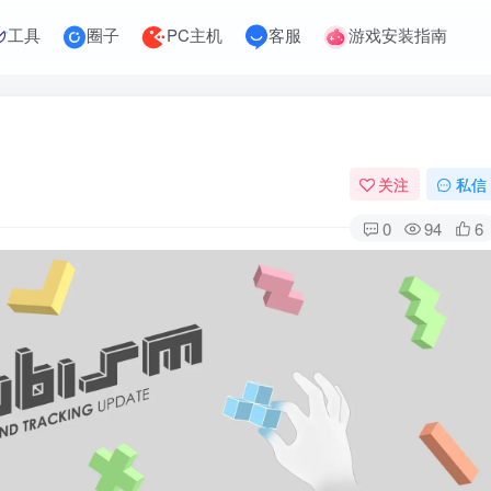
工具
圈子
PC主机
客服
游戏安装指南
关注
私信
0
94
6