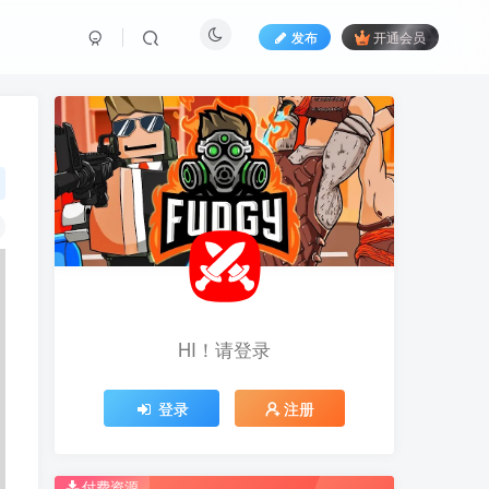
发布
开通会员
HI！请登录
HI！请登录
登录
登录
注册
注册
推荐开通钻石会员下载更优惠！
推荐开通钻石会员下载更优惠！
付费资源