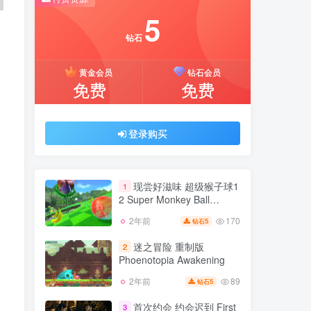
推荐开通钻石会员下载更优惠！
5
付费资源
钻石
5
黄金会员
钻石会员
钻石
免费
免费
黄金会员
钻石会员
免费
免费
登录购买
登录购买
现尝好滋味 超级猴子球1
1
2 Super Monkey Ball
Banana Blitz HD
170
2年前
5
钻石
现尝好滋味 超级猴子球1
1
2 Super Monkey Ball
迷之冒险 重制版
2
Banana Blitz HD
Phoenotopia Awakening
170
2年前
5
钻石
89
2年前
5
钻石
迷之冒险 重制版
2
Phoenotopia Awakening
首次约会 约会迟到 First
3