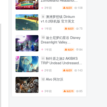
Zombieland Headshot
79
2年前
5
钻石
Fever
108
3年前
5
钻石
僵尸爆头汉化版
8
Zombieland Headshot
澳洲梦想镇 Dinkum
9
Fever
v1.0.2联机版 官方英文
108
3年前
5
钻石
75
1年前
3
钻石
澳洲梦想镇 Dinkum
9
v1.0.2联机版 官方英文
迪士尼梦幻星谷 Disney
10
Dreamlight Valley
75
1年前
3
钻石
v1.14.4.89版 集成全DLC 官
84
1年前
4
钻石
迪士尼梦幻星谷 Disney
方中文
10
Dreamlight Valley
秋叶原之旅2 AKIBA’S
11
v1.14.4.89版 集成全DLC 官
TRIP Undead Undressed
84
1年前
4
钻石
方中文
v2023.09.11版 集成全DLC
143
2年前
5
钻石
秋叶原之旅2 AKIBA’S
官方中文 秋叶原之旅1
11
TRIP Undead Undressed
Alvo 阿尔沃
12
v2023.09.11版 集成全DLC
143
2年前
5
钻石
官方中文 秋叶原之旅1
85
3年前
15
钻石
Alvo 阿尔沃
12
85
3年前
15
钻石