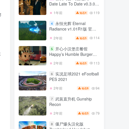
Date Late To Date v0.3.0版
89
2年前
5
钻石
官方中文
119
1年前
4
钻石
黎
首次约会 约会迟到 First
3
Date Late To Date v0.3.0版
永恒光辉 Eternal
4
官方中文
Radiance v1.01R1版 官方
119
1年前
4
钻石
中文
114
2年前
5
钻石
永恒光辉 Eternal
4
Radiance v1.01R1版 官方
开心小汉堡庄餐馆
5
中文
木
Happy’s Humble Burger
114
2年前
5
钻石
Farm v1.17.0版 官方中文
113
2年前
5
钻石
开心小汉堡庄餐馆
5
Happy’s Humble Burger
实况足球2021 eFootball
6
Farm v1.17.0版 官方中文
PES 2021
113
2年前
5
钻石
94
2年前
6
钻石
实况足球2021 eFootball
6
PES 2021
武装直升机 Gunship
7
Recon
94
2年前
6
钻石
79
2年前
5
钻石
武装直升机 Gunship
7
Recon
僵尸爆头汉化版
8