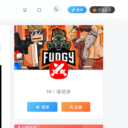
发布
开通会员
HI！请登录
HI！请登录
登录
登录
注册
注册
推荐开通钻石会员下载更优惠！
推荐开通钻石会员下载更优惠！
付费资源