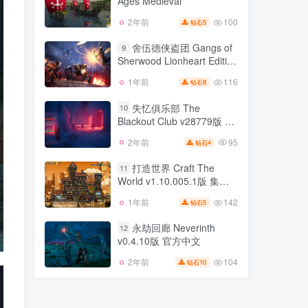
Ages Medieval
162
2年前
7
钻石
机版 集成全DLC 官方中文
100
2年前
5
钻石
伟大时代 中世纪 Grand
8
Ages Medieval
舍伍德侠盗团 Gangs of
9
Sherwood Lionheart Edition
100
2年前
5
钻石
v1.7.268191豪华狮心版 集
116
1年前
8
钻石
舍伍德侠盗团 Gangs of
成全DLC 官方中文
9
Sherwood Lionheart Edition
失忆俱乐部 The
10
v1.7.268191豪华狮心版 集
Blackout Club v28779版 官
116
1年前
8
钻石
成全DLC 官方中文
方英文
95
2年前
4
钻石
失忆俱乐部 The
10
Blackout Club v28779版 官
打造世界 Craft The
11
方英文
World v1.10.005.1版 集成
95
2年前
4
钻石
全DLC 官方中文
142
1年前
5
钻石
打造世界 Craft The
11
World v1.10.005.1版 集成
永劫回廊 Neverinth
12
全DLC 官方中文
v0.4.10版 官方中文
142
1年前
5
钻石
104
2年前
10
钻石
永劫回廊 Neverinth
12
v0.4.10版 官方中文
104
2年前
10
钻石