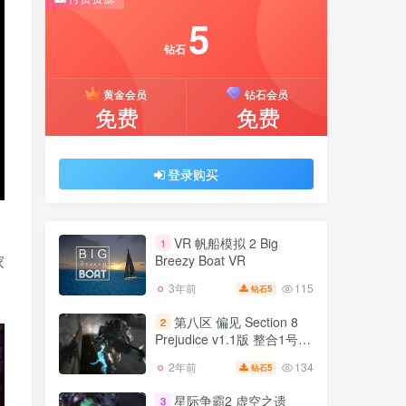
推荐开通钻石会员下载更优惠！
5
付费资源
钻石
5
黄金会员
钻石会员
钻石
免费
免费
黄金会员
钻石会员
免费
免费
登录购买
登录购买
VR 帆船模拟 2 Big
1
Breezy Boat VR
家
115
3年前
5
钻石
VR 帆船模拟 2 Big
1
Breezy Boat VR
第八区 偏见 Section 8
2
Prejudice v1.1版 整合1号升
115
3年前
5
钻石
级档 官方中文
134
2年前
5
钻石
第八区 偏见 Section 8
2
Prejudice v1.1版 整合1号升
星际争霸2 虚空之遗
3