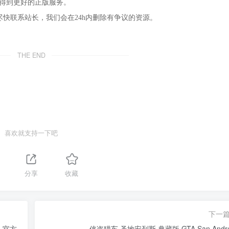
，得到更好的正版服务。
尽快联系站长，我们会在24h内删除有争议的资源。
THE END
喜欢就支持一下吧
分享
收藏
下一
版 官方
侠盗猎车 圣地安列斯 典藏版 GTA San Andr