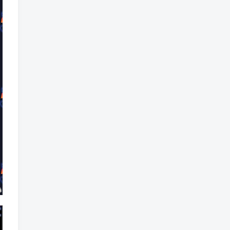
标签云
龙珠
龙族
鼠魔城
鼠疫
鼓槌、鼓
黑魔法
黑色电影
黑洞
黑暗迷宫
黑暗虚幻
黑暗森林
黑暗时代
黑暗国王
黑暗之魂
黑暗
黑手党
黑帮时代
黑帮
黑市
黑山
黑客
黑夜
黄金时代
鲜橙
鱼群
魔龙
魔骸者
魔药
魔界村
魔界
魔王
魔物
魔爪
魔法气泡
魔法旅馆
魔法战斗
魔法射击
魔法书
魔法世界