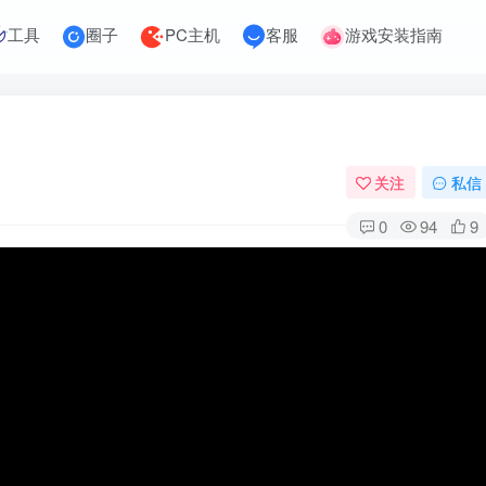
工具
圈子
PC主机
客服
游戏安装指南
关注
私信
0
94
9