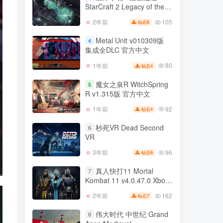
级档 官方中文
StarCraft 2 Legacy of the
134
2年前
5
钻石
Void v3.1.4.41219单机版 集
105
2年前
6
钻石
星际争霸2 虚空之遗
成全DLC 官方中文
3
StarCraft 2 Legacy of the
Metal Unit v010309版
4
Void v3.1.4.41219单机版 集
集成全DLC 官方中文
105
2年前
6
钻石
成全DLC 官方中文
80
1年前
4
钻石
Metal Unit v010309版
4
集成全DLC 官方中文
魔女之泉R WitchSpring
5
R v1.315版 官方中文
80
1年前
4
钻石
92
1年前
4
钻石
魔女之泉R WitchSpring
5
R v1.315版 官方中文
秒死VR Dead Second
6
VR
92
1年前
4
钻石
96
3年前
6
钻石
秒死VR Dead Second
6
VR
真人快打11 Mortal
7
Kombat 11 v4.0.47.0 Xbox
96
3年前
6
钻石
联机版 v0.386-34 Steam单
162
2年前
7
钻石
真人快打11 Mortal
机版 集成全DLC 官方中文
7
Kombat 11 v4.0.47.0 Xbox
伟大时代 中世纪 Grand
8
联机版 v0.386-34 Steam单