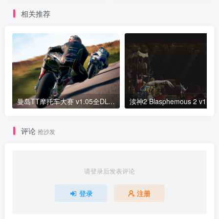
相关推荐
曼岛TT摩托车大赛 v1.05全DLC版 官方简体中文 中文语言 曼岛TT赛事 边缘竞速2v1.1.5版 官方中文
渎神2 Bl
评论
抢沙发
请登录后发表评论
登录
注册